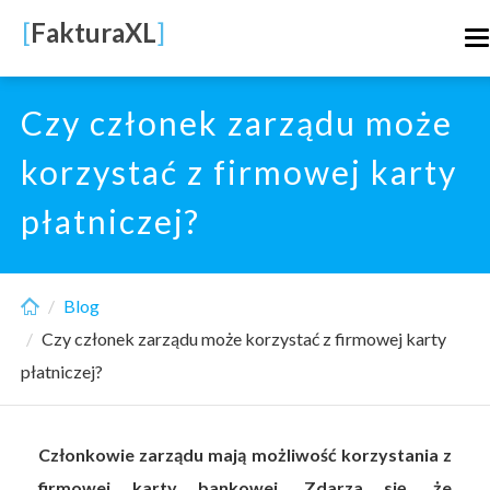
Skip
[
FakturaXL
]
T
to
n
main
content
Czy członek zarządu może
korzystać z firmowej karty
płatniczej?
Blog
Czy członek zarządu może korzystać z firmowej karty
płatniczej?
Członkowie zarządu mają możliwość korzystania z
firmowej karty bankowej. Zdarza się, że