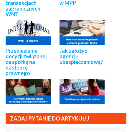
transakcjach
w MPP
zagranicznych
WNT
Przeniesienie
Jak założyć
decyzji związanej
agencję
ze spółką na
ubezpieczeniową?
następcę
prawnego
ZADAJ PYTANIE DO ARTYKUŁU