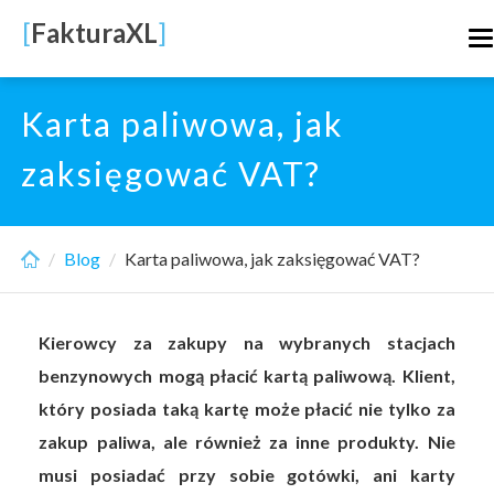
Skip
[
FakturaXL
]
T
to
n
main
content
Karta paliwowa, jak
zaksięgować VAT?
Blog
Karta paliwowa, jak zaksięgować VAT?
Kierowcy za zakupy na wybranych stacjach
benzynowych mogą płacić kartą paliwową. Klient,
który posiada taką kartę może płacić nie tylko za
zakup paliwa, ale również za inne produkty. Nie
musi posiadać przy sobie gotówki, ani karty