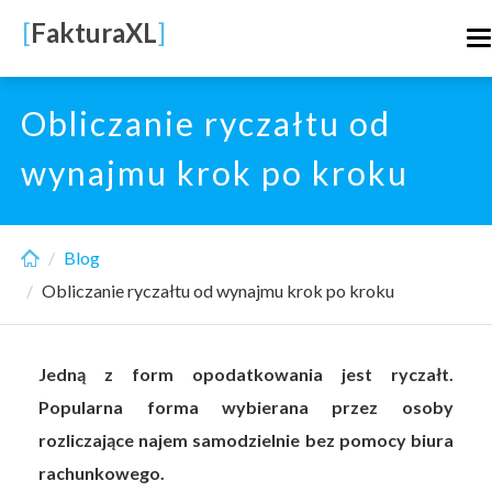
Skip
[
FakturaXL
]
T
to
n
main
content
Obliczanie ryczałtu od
wynajmu krok po kroku
Blog
Obliczanie ryczałtu od wynajmu krok po kroku
Jedną z form opodatkowania jest ryczałt.
Popularna forma wybierana przez osoby
rozliczające najem samodzielnie bez pomocy biura
rachunkowego.