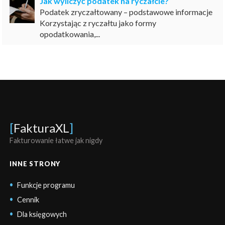
Jak wyliczyć podatek na ryczałcie?
Podatek zryczałtowany – podstawowe informacje
Korzystając z ryczałtu jako formy
opodatkowania,...
[
FakturaXL
]
Fakturowanie łatwe jak nigdy
INNE STRONY
Funkcje programu
Cennik
Dla księgowych