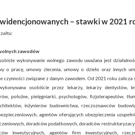
ewidencjonowanych – stawki w 2021 r
załtu:
 wolnych zawodów
osobiste wykonywanie wolnego zawodu uważana jest działalnoś
owy o pracę, umowy zlecenia, umowy o dzieło oraz innych u
 czynności związane z danym zawodem. Od 2021 roku zalicza s
wykonywana osobiście przez lekarzy, lekarzy dentystów, le
rów, położne, pielęgniarki, psychologów, fizjoterapeutów, tłu
rchitektów, inżynierów budownictwa, rzeczoznawców budowla
ezpieczeniowych, agentów oferujących ubezpieczenia uzupełnia
czeniowych, doradców podatkowych, doradców restrukturyzacyj
ów inwestycyjnych, agentów firm inwestycyjnych, rzecz