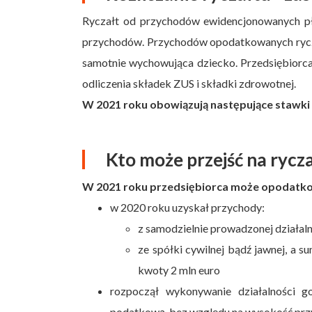
Ryczałt od przychodów ewidencjonowanych pła
przychodów. Przychodów opodatkowanych rycza
samotnie wychowująca dziecko. Przedsiębiorc
odliczenia składek ZUS i składki zdrowotnej.
W 2021 roku obowiązują następujące stawki 
Kto może przejść na rycz
W 2021 roku przedsiębiorca może opodatkow
w 2020 roku uzyskał przychody:
z samodzielnie prowadzonej działal
ze spółki cywilnej bądź jawnej, a s
kwoty 2 mln euro
rozpoczął wykonywanie działalności 
podatkową, bez względu na wysokość pr