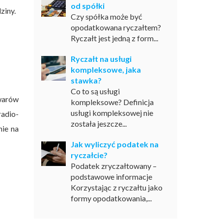
od spółki
dziny.
Czy spółka może być
opodatkowana ryczałtem?
Ryczałt jest jedną z form...
Ryczałt na usługi
kompleksowe, jaka
stawka?
Co to są usługi
warów
kompleksowe? Definicja
usługi kompleksowej nie
radio-
została jeszcze...
nie na
Jak wyliczyć podatek na
ryczałcie?
Podatek zryczałtowany –
podstawowe informacje
Korzystając z ryczałtu jako
formy opodatkowania,...