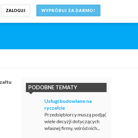
ZALOGUJ
WYPRÓBUJ ZA DARMO!
załtu
PODOBNE TEMATY
Usługi budowlane na
ryczałcie
Przedsiębiorcy muszą podjąć
wiele decyzji dotyczących
własnej firmy, wśród nich...