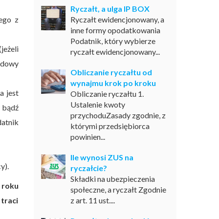
Ryczałt, a ulga IP BOX
ego z
Ryczałt ewidencjonowany, a
inne formy opodatkowania
Podatnik, który wybierze
eżeli
ryczałt ewidencjonowany...
odowy
Obliczanie ryczałtu od
wynajmu krok po kroku
a jest
Obliczanie ryczałtu 1.
Ustalenie kwoty
w bądź
przychoduZasady zgodnie, z
datnik
którymi przedsiębiorca
powinien...
Ile wynosi ZUS na
y).
ryczałcie?
Składki na ubezpieczenia
 roku
społeczne, a ryczałt Zgodnie
traci
z art. 11 ust....