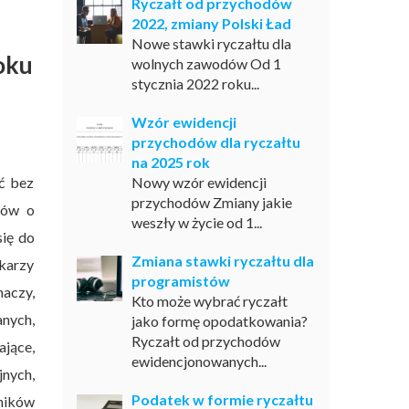
Ryczałt od przychodów
2022, zmiany Polski Ład
Nowe stawki ryczałtu dla
oku
wolnych zawodów Od 1
stycznia 2022 roku...
Wzór ewidencji
przychodów dla ryczałtu
na 2025 rok
ć bez
Nowy wzór ewidencji
przychodów Zmiany jakie
mów o
weszły w życie od 1...
ię do
Zmiana stawki ryczałtu dla
karzy
programistów
maczy,
Kto może wybrać ryczałt
nych,
jako formę opodatkowania?
Ryczałt od przychodów
jące,
ewidencjonowanych...
nych,
Podatek w formie ryczałtu
ników