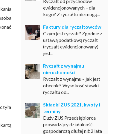
Ryczałt od przychodów
ewidencjonowanych – dla
kania
kogo? Z ryczałtu nie mogą...
osoba
konać
Faktury dla ryczałtowców
Czym jest ryczałt? Zgodnie z
ustawą podatkową ryczałt
(ryczałt ewidencjonowany)
jest...
Ryczałt z wynajmu
nieruchomości
Ryczałt z wynajmu – jak jest
obecnie? Wysokość stawki
ryczałtu od...
Składki ZUS 2021, kwoty i
oczyła
terminy
Duży ZUS Przedsiębiorca
prowadzący działalność
kartą
gospodarczą dłużej niż 2 lata