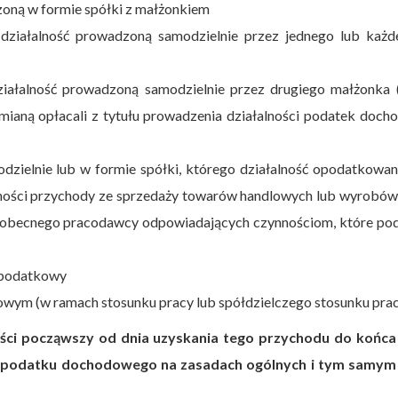
zoną w formie spółki z małżonkiem
działalność prowadzoną samodzielnie przez jednego lub każd
iałalność prowadzoną samodzielnie przez drugiego małżonka (j
ianą opłacali z tytułu prowadzenia działalności podatek doch
odzielnie lub w formie spółki, którego działalność opodatkowan
alności przychody ze sprzedaży towarów handlowych lub wyrobó
ub obecnego pracodawcy odpowiadających czynnościom, które po
 podatkowy
wym (w ramach stosunku pracy lub spółdzielczego stosunku prac
ści począwszy od dnia uzyskania tego przychodu do końca
 podatku dochodowego na zasadach ogólnych i tym samym 