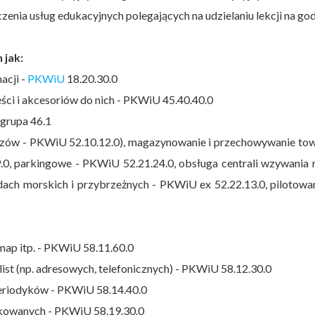
zenia usług edukacyjnych polegających na udzielaniu lekcji na go
 jak:
acji -
PKWiU
18.20.30.0
ści i akcesoriów do nich - PKWiU 45.40.40.0
grupa 46.1
gazów - PKWiU 52.10.12.0), magazynowanie i przechowywanie to
0, parkingowe - PKWiU 52.21.24.0, obsługa centrali wzywania 
dach morskich i przybrzeżnych - PKWiU ex 52.22.13.0, pilotowa
 map itp. - PKWiU 58.11.60.0
ist (np. adresowych, telefonicznych) - PKWiU 58.12.30.0
periodyków - PKWiU 58.14.40.0
kowanych - PKWiU 58.19.30.0