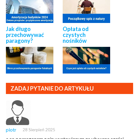
Jak długo
Opłata od
przechowywać
czystych
paragony?
nośników
ZADAJ PYTANIE DO ARTYKUŁU
piotr
28 Sierpień 2025
a co z paragonem z nip wystawionym za używane części