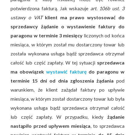
potwierdzona fakturą. Jak wskazuje
art. 106b ust. 3
ustawy o VAT
klient ma prawo wystosować do
sprzedawcy żądanie o wystawienie faktury do
paragonu w terminie 3 miesięcy
liczonych od końca
miesiąca, w którym został mu dostarczony towar lub
została wykonana usługa bądź sprzedawca otrzymał
całość lub część zapłaty. W tej sytuacji
sprzedawca
ma obowiązek
wystawić fakturę
do paragonu w
terminie 15 dni od dnia zgłoszenia żądania
pod
warunkiem, że klient zażądał faktury po upływie
miesiąca, w którym został dostarczony towar lub była
wykonana usługa bądź sprzedawca otrzymał całość
lub część zapłaty. W przypadku, kiedy
żądanie
nastąpiło przed upływem miesiąca
, to sprzedawca
powinien wystawić fakturę w terminie
do 15 dnia