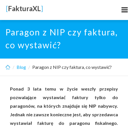
Skip
[
FakturaXL
]
T
to
n
main
content
Paragon z NIP czy faktura,
co wystawić?
Blog
Paragon z NIP czy faktura, co wystawić?
Ponad 3 lata temu w życie weszły przepisy
pozwalające wystawiać faktury tylko do
paragonów, na których znajduje się NIP nabywcy.
Jednak nie zawsze konieczne jest, aby sprzedawca
wystawiał fakturę do paragonu fiskalnego.