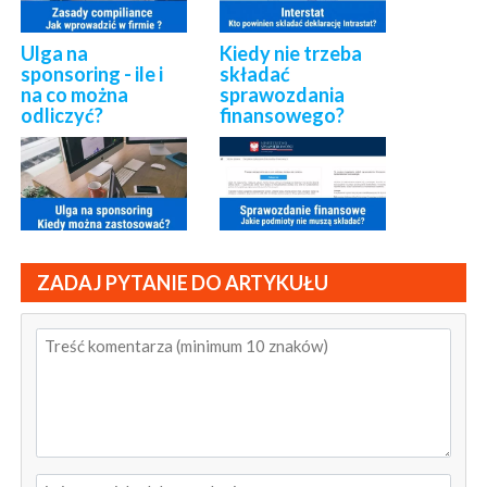
Ulga na
Kiedy nie trzeba
sponsoring - ile i
składać
na co można
sprawozdania
odliczyć?
finansowego?
ZADAJ PYTANIE DO ARTYKUŁU