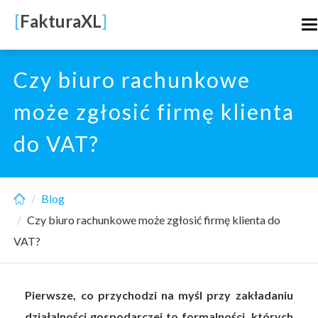
Skip
[
FakturaXL
]
T
to
n
main
content
Czy biuro rachunkowe
może zgłosić firmę klienta
do VAT?
Blog
Czy biuro rachunkowe może zgłosić firmę klienta do
VAT?
Pierwsze, co przychodzi na myśl przy zakładaniu
działalności gospodarczej to formalności, których