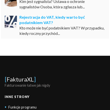
Kim jest sygnalista? Ustawa o ochronie
sygnalistów Osoba, która zgłasza lub...
Rejestracja do VAT, kiedy warto być
podatnikiem VAT?
Kto może nie być podatnikiem VAT? W przypadku,
kiedy roczny przychód...
[
FakturaXL
]
Fakturowanie łatwe jak nigdy
INNE STRONY
Funkcje programu