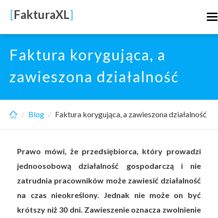
Skip
[
FakturaXL
]
T
to
n
main
content
Faktura korygująca, a
zawieszona działalność
Blog
Faktura korygująca, a zawieszona działalność
Prawo mówi, że przedsiębiorca, który prowadzi
jednoosobową działalność gospodarczą i nie
zatrudnia pracowników może zawiesić działalność
na czas nieokreślony. Jednak nie może on być
krótszy niż 30 dni. Zawieszenie oznacza zwolnienie