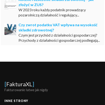
złożyć w ZUS?
W 2023 roku każdy podatnik prowadzący
pozarolniczą działalność i regulujący...
Czy zwrot podatku VAT wpływa na wysokość
składki zdrowotnej?
Czym jest przychód z działalności gospodarczej?
Przychody z działalności gospodarczej podlegają...
[
FakturaXL
]
Fakturowanie łatwe jak nigdy
INNE STRONY