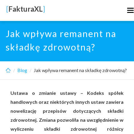
Skip
[
FakturaXL
]
T
to
n
main
content
Jak wpływa remanent na
składkę zdrowotną?
Blog
Jak wpływa remanent na składkę zdrowotną?
Ustawa o zmianie ustawy – Kodeks spółek
handlowych oraz niektórych innych ustaw zawiera
nowelizację przepisów dotyczących składki
zdrowotnej. Zmiana pozwoliła na uwzględnienie w
wyliczeniu składki zdrowotnej różnicy