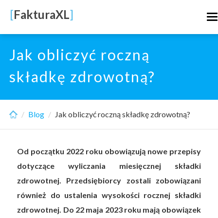
Skip
[
FakturaXL
]
T
to
n
main
content
Jak obliczyć roczną
składkę zdrowotną?
Blog
Jak obliczyć roczną składkę zdrowotną?
Od początku 2022 roku obowiązują nowe przepisy
dotyczące wyliczania miesięcznej składki
zdrowotnej. Przedsiębiorcy zostali zobowiązani
również do ustalenia wysokości rocznej składki
zdrowotnej. Do 22 maja 2023 roku mają obowiązek