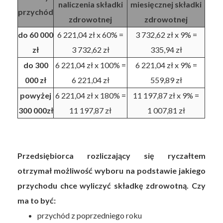
naliczenia składki
miesięcznej składki
przychód
zdrowotnej
zdrowotnej
do 60 000
6 221,04 zł x 60% =
3 732,62 zł x 9% =
zł
3 732,62 zł
335,94 zł
do 300
6 221,04 zł x 100% =
6 221,04 zł x 9% =
000 zł
6 221,04 zł
559,89 zł
powyżej
6 221,04 zł x 180% =
11 197,87 zł x 9% =
300 000zł
11 197,87 zł
1 007,81 zł
Przedsiębiorca rozliczający się ryczałtem
otrzymał możliwość wyboru na podstawie jakiego
przychodu chce wyliczyć składkę zdrowotną. Czy
ma to być:
przychód z poprzedniego roku