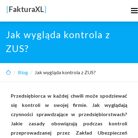
Skip
[
FakturaXL
]
T
to
n
main
content
Jak wygląda kontrola z
ZUS?
Blog
Jak wygląda kontrola z ZUS?
Przedsiębiorca w każdej chwili może spodziewać
się kontroli w swojej firmie. Jak wyglądają
czynności sprawdzające w przedsiębiorstwach?
Jakie zasady obowiązują podczas kontroli
przeprowadzanej przez Zakład Ubezpieczeń