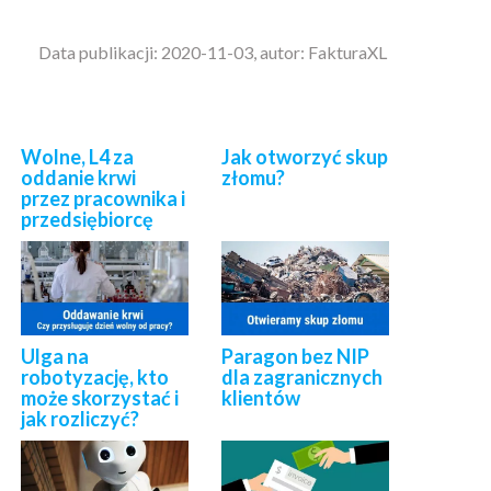
Data publikacji: 2020-11-03, autor: FakturaXL
Wolne, L4 za
Jak otworzyć skup
oddanie krwi
złomu?
przez pracownika i
przedsiębiorcę
Ulga na
Paragon bez NIP
robotyzację, kto
dla zagranicznych
może skorzystać i
klientów
jak rozliczyć?