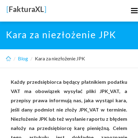
Skip
[
FakturaXL
]
T
to
n
main
content
Kara za niezłożenie JPK
Blog
Kara za niezłożenie JPK
Każdy przedsiębiorca będący płatnikiem podatku
VAT ma obowiązek wysyłać pliki JPK_VAT, a
przepisy prawa informują nas, jaka wystąpi kara,
jeśli dany podmiot nie złoży JPK_VAT w terminie.
Niezłożenie JPK lub też wysłanie raportu z błędem
nałoży na przedsiębiorcę karę pieniężną. Celem
tego artykułu jest dokładne zapoznanie