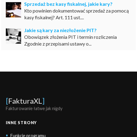
Sprzedaż bez kasy fiskalnej, jakie kary?
Kto powinien dokumentować sprzedaż za pomocą
kasy fiskalnej? Art. 111 ust....
Jakie są kary za niezłożenie PIT?
Obowiązek złożenia PIT i termin rozliczenia
Zgodnie z przepisami ustawy o...
[
FakturaXL
]
Fakturowanie łatwe jak nigdy
INNE STRONY
Funkcje programu