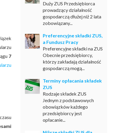
Duży ZUS Przedsiębiorca
prowadzący działalność
gospodarczą dłużej niż 2 lata
zobowiązany...
Preferencyjne składki ZUS,
iązek
a Fundusz Pracy
ularzu
Preferencyjne składki na ZUS
Obecnie przedsiębiorcy,
iągu
7
którzy zakładają działalność
larzu
gospodarczą mogą...
Terminy opłacania składek
ZUS
Rodzaje składek ZUS
Jednym z podstawowych
obowiązków każdego
przedsiębiorcy jest
 czasu
opłacanie...
esami
Niższe składki ZUS dla