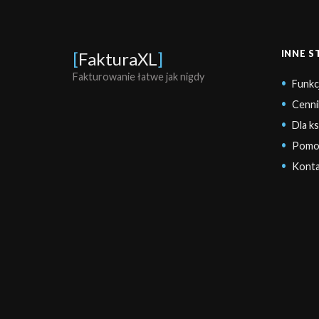
INNE 
[
FakturaXL
]
Fakturowanie łatwe jak nigdy
Funkc
Cenni
Dla k
Pomo
Konta