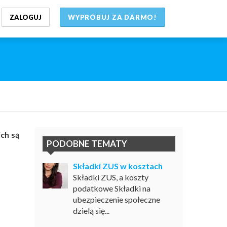
ZALOGUJ
WYPRÓBUJ ZA DARMO!
ch są
PODOBNE TEMATY
Składki ZUS w kosztach
Składki ZUS, a koszty
podatkowe Składki na
ubezpieczenie społeczne
dzielą się...