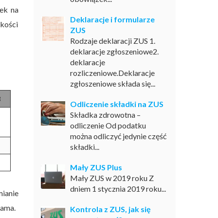
dek na
Deklaracje i formularze
okości
ZUS
Rodzaje deklaracji ZUS 1.
deklaracje zgłoszeniowe2.
deklaracje
rozliczeniowe.Deklaracje
zgłoszeniowe składa się...
3
Odliczenie składki na ZUS
Składka zdrowotna –
odliczenie Od podatku
można odliczyć jedynie część
składki...
Mały ZUS Plus
Mały ZUS w 2019 roku Z
dniem 1 stycznia 2019 roku...
mianie
sama.
Kontrola z ZUS, jak się