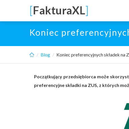
Skip
[
FakturaXL
]
to
main
content
Koniec preferencyjnyc
Blog
Koniec preferencyjnych składek na 
Początkujący przedsiębiorca może skorzysta
preferencyjne składki na ZUS, z których moż