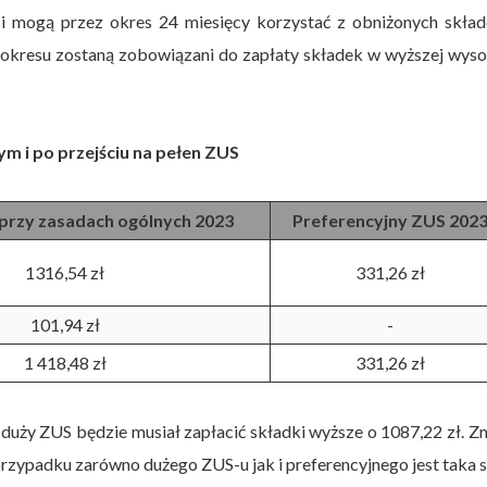
ci mogą przez okres 24 miesięcy korzystać z obniżonych skła
 okresu zostaną zobowiązani do zapłaty składek w wyższej wys
m i po przejściu na pełen ZUS
przy zasadach ogólnych 2023
Preferencyjny ZUS 202
1316,54 zł
331,26 zł
101,94 zł
-
1 418,48 zł
331,26 zł
 duży ZUS będzie musiał zapłacić składki wyższe o 1087,22 zł. Z
 przypadku zarówno dużego ZUS-u jak i preferencyjnego jest taka 