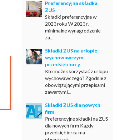
Preferencyjna składka
ZUS
Składki preferencyjne w
2023 roku W 2023 r.
minimalne wynagrodzenie
za...
Składki ZUS na urlopie
wychowawczym
przedsiębiorcy
Kto może skorzystać z urlopu
wychowawczego? Zgodnie z
obowiązującymi przepisami
zawartymi...
Składki ZUS dla nowych
firm
Preferencyjne składki na ZUS
dla nowych firm Każdy
przedsiębiorca ma
obowiązek...