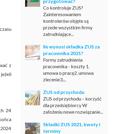
przygotować?
Co kontroluje ZUS?
Zainteresowaniem
kontrolerów objęte są
przede wszystkim firmy
 czasu
zatrudniające...
Ile wynosi składka ZUS za
pracownika 2021?
Formy zatrudnienia
wać z
pracownika - koszty 1.
umowa o pracę2. umowa
eżeli
zlecenie3....
ZUS od przychodu
ZUS od przychodu – korzyść
dla przedsiębiorcy W
ch 24
założeniu nowe rozwiązanie...
 końca
Składki ZUS 2021, kwoty i
 2024
terminy