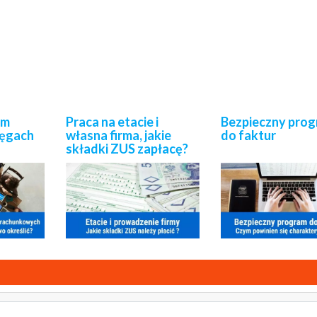
om
Praca na etacie i
Bezpieczny pro
ięgach
własna firma, jakie
do faktur
?
składki ZUS zapłacę?