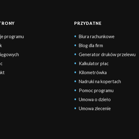
STRONY
PRZYDATNE
je programu
Biura rachunkowe
k
Blog dla firm
sięgowych
Generator druków przelewu
c
Kalkulator płac
kt
Kilometrówka
Nadruki na kopertach
Pomoc programu
Umowa o dzieło
Umowa zlecenie