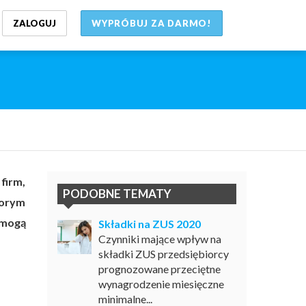
ZALOGUJ
WYPRÓBUJ ZA DARMO!
firm,
PODOBNE TEMATY
porym
 mogą
Składki na ZUS 2020
Czynniki mające wpływ na
składki ZUS przedsiębiorcy
prognozowane przeciętne
wynagrodzenie miesięczne
minimalne...