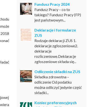
Fundusz Pracy 2024
Fundusz Pracy – co to
takiego? Fundusz Pracy (FP)
chodu
jest państwowym...
 może
Deklaracje i formularze
 2018
ZUS
konać
Rodzaje deklaracji ZUS 1.
deklaracje zgłoszeniowe2.
deklaracje
rozliczeniowe.Deklaracje
zgłoszeniowe składa się...
kładać
Odliczenie składki na ZUS
Składka zdrowotna –
odliczenie Od podatku
można odliczyć jedynie część
składki...
jowej
Koniec preferencyjnych
awiera