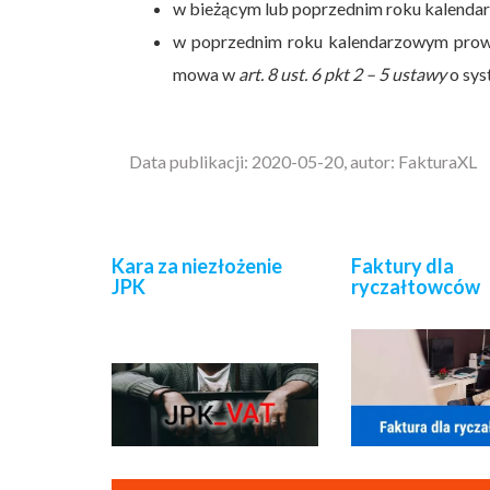
w bieżącym lub poprzednim roku kalenda
w poprzednim roku kalendarzowym prowadz
mowa w
art. 8 ust. 6 pkt 2 – 5 ustawy
o sys
Data publikacji: 2020-05-20, autor: FakturaXL
Kara za niezłożenie
Faktury dla
JPK
ryczałtowców