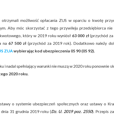
y otrzymali możliwość opłacania ZUS w oparciu o kwotę przy
ym. Aby móc skorzystać z tego przywileju przedsiębiorca nie
 kwotowego, który w 2019 roku wyniósł
63 000 zł
(przychód za
na na
67 500 zł
(przychód za 2019 rok). Dodatkowo należy do
ZUS ZUA
wybierając kod ubezpieczenia 05 90 (05 92).
u i nadal spełniający warunki nie muszą w 2020 roku ponownie s
tego 2020 roku.
ustawy o systemie ubezpieczeń społecznych oraz ustawy o Kra
 dnia 31 grudnia 2019 roku (
Dz. U. 2019 poz. 2550
). Przepis z