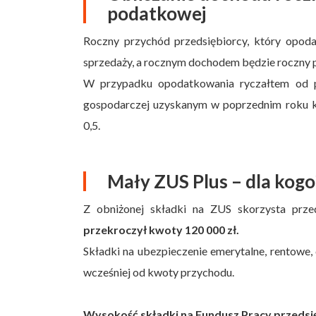
podatkowej
Roczny przychód przedsiębiorcy, który opod
sprzedaży, a rocznym dochodem będzie roczny 
W przypadku opodatkowania ryczałtem od p
gospodarczej uzyskanym w poprzednim roku k
0,5.
Mały ZUS Plus – dla kogo
Z obniżonej składki na ZUS skorzysta pr
przekroczył kwoty 120 000 zł.
Składki na ubezpieczenie emerytalne, rentowe
wcześniej od kwoty przychodu.
Wysokość składki na Fundusz Pracy przedsi