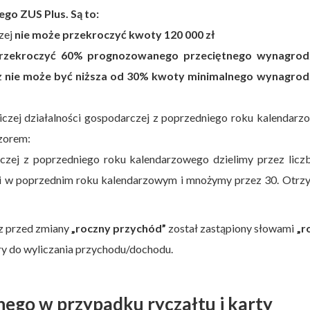
go ZUS Plus. Są to:
zej
nie może przekroczyć kwoty 120 000 zł
rzekroczyć 60% prognozowanego przeciętnego wynagrod
z
nie może być niższa od 30% kwoty minimalnego wynagrod
iczej działalności gospodarczej z poprzedniego roku kalendar
wzorem:
czej z poprzedniego roku kalendarzowego dzielimy przez licz
ci w poprzednim roku kalendarzowym i mnożymy przez 30. Otrz
 z przed zmiany
„roczny przychód”
został zastąpiony słowami
„r
ry do wyliczania przychodu/dochodu.
ego w przypadku ryczałtu i karty