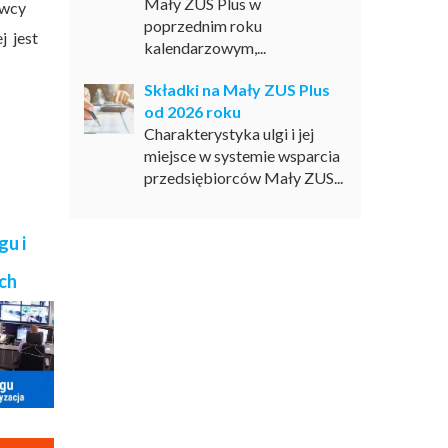
Mały ZUS Plus w
awcy
poprzednim roku
j jest
kalendarzowym,...
Składki na Mały ZUS Plus
od 2026 roku
Charakterystyka ulgi i jej
miejsce w systemie wsparcia
przedsiębiorców Mały ZUS...
gu i
ch