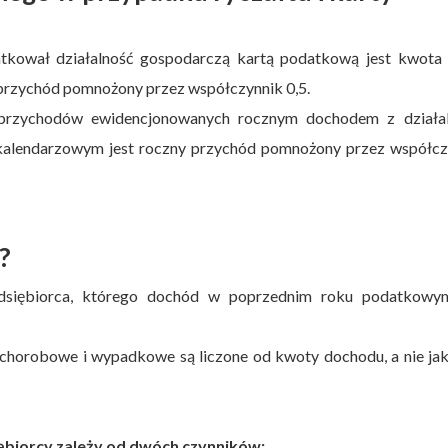
atkował działalność gospodarczą kartą podatkową jest kwota 
przychód pomnożony przez współczynnik 0,5.
rzychodów ewidencjonowanych rocznym dochodem z działal
alendarzowym jest roczny przychód pomnożony przez współcz
?
zedsiębiorca, którego dochód w poprzednim roku podatkow
, chorobowe i wypadkowe są liczone od kwoty dochodu, a nie ja
ębiorcy zależy od dwóch czynników: