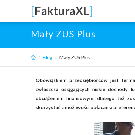
Skip
[
FakturaXL
]
to
main
content
Mały ZUS Plus
Blog
Mały ZUS Plus
Obowiązkiem przedsiębiorców jest termi
zwłaszcza osiągających niskie dochody l
obciążeniem finansowym, dlatego też zo
skorzystać z możliwości opłacania preferen