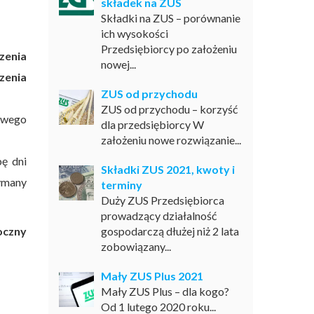
składek na ZUS
Składki na ZUS – porównanie
ich wysokości
Przedsiębiorcy po założeniu
zenia
nowej...
zenia
ZUS od przychodu
ZUS od przychodu – korzyść
zowego
dla przedsiębiorcy W
założeniu nowe rozwiązanie...
bę dni
Składki ZUS 2021, kwoty i
ymany
terminy
Duży ZUS Przedsiębiorca
prowadzący działalność
oczny
gospodarczą dłużej niż 2 lata
zobowiązany...
Mały ZUS Plus 2021
Mały ZUS Plus – dla kogo?
Od 1 lutego 2020 roku...