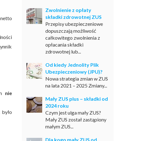
Zwolnienie z opłaty
składki zdrowotnej ZUS
netto
Przepisy ubezpieczeniowe
dopuszczają możliwość
ności
całkowitego zwolnienia z
opłacania składki
ynnik
zdrowotnej lub...
Od kiedy Jednolity Plik
Ubezpieczeniowy (JPU)?
Nowa strategia zmian w ZUS
na lata 2021 – 2025 Zmiany...
ym
nie
Mały ZUS plus – składki od
2024 roku
k było
Czym jest ulga mały ZUS?
Mały ZUS został zastąpiony
małym ZUS...
Dla kogo mały ZUS od