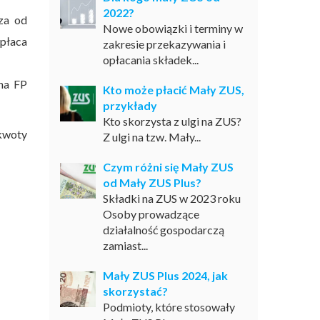
2022?
za od
Nowe obowiązki i terminy w
opłaca
zakresie przekazywania i
opłacania składek...
 na FP
Kto może płacić Mały ZUS,
przykłady
Kto skorzysta z ulgi na ZUS?
 kwoty
Z ulgi na tzw. Mały...
Czym różni się Mały ZUS
od Mały ZUS Plus?
Składki na ZUS w 2023 roku
Osoby prowadzące
działalność gospodarczą
zamiast...
Mały ZUS Plus 2024, jak
skorzystać?
Podmioty, które stosowały