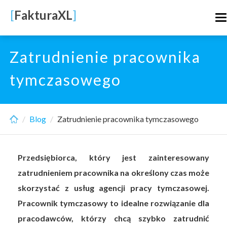
Skip
[
FakturaXL
]
T
to
n
main
content
Zatrudnienie pracownika
tymczasowego
Blog
Zatrudnienie pracownika tymczasowego
Przedsiębiorca, który jest zainteresowany
zatrudnieniem pracownika na określony czas może
skorzystać z usług agencji pracy tymczasowej.
Pracownik tymczasowy to idealne rozwiązanie dla
pracodawców, którzy chcą szybko zatrudnić