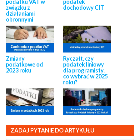
podatku VAT w
podatek
związku z
dochodowy CIT
działaniami
obronnymi
Zmiany
Ryczałt, czy
podatkowe od
podatek liniowy
2023 roku
dla programisty,
co wybrać w 2025
roku?
ZADAJ PYTANIE DO ARTYKUŁU