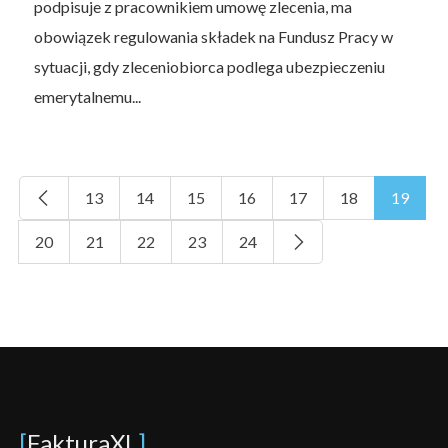
podpisuje z pracownikiem umowę zlecenia, ma
obowiązek regulowania składek na Fundusz Pracy w
sytuacji, gdy zleceniobiorca podlega ubezpieczeniu
emerytalnemu...
13
14
15
16
17
18
19
20
21
22
23
24
[
FakturaXL
]