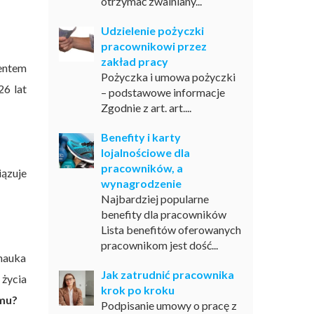
otrzymać zwalniany...
Udzielenie pożyczki
pracownikowi przez
zakład pracy
dentem
Pożyczka i umowa pożyczki
26 lat
– podstawowe informacje
Zgodnie z art. art....
Benefity i karty
lojalnościowe dla
pracowników, a
iązuje
wynagrodzenie
Najbardziej popularne
benefity dla pracowników
Lista benefitów oferowanych
pracownikom jest dość...
 nauka
Jak zatrudnić pracownika
 życia
krok po kroku
amu?
Podpisanie umowy o pracę z