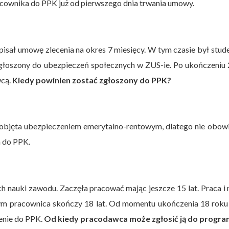
cownika do PPK już od pierwszego dnia trwania umowy.
dpisał umowę zlecenia na okres 7 miesięcy. W tym czasie był stu
zgłoszony do ubezpieczeń społecznych w ZUS-ie. Po ukończeniu 
wcą.
Kiedy powinien zostać zgłoszony do PPK?
objęta ubezpieczeniem emerytalno-rentowym, dlatego nie obow
a do PPK.
h nauki zawodu. Zaczęła pracować mając jeszcze 15 lat. Praca i
ym pracownica skończy 18 lat. Od momentu ukończenia 18 roku
enie do PPK.
Od kiedy pracodawca może zgłosić ją do progr