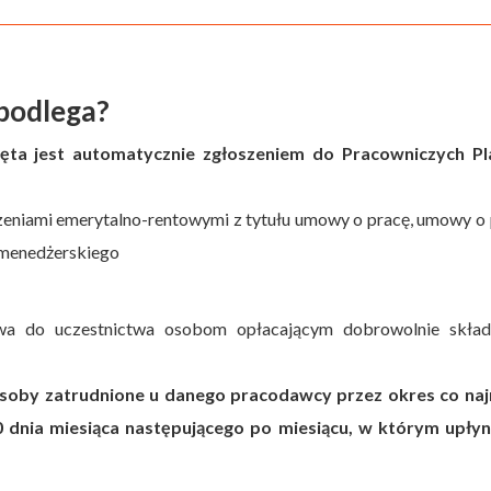
 podlega?
ta jest automatycznie zgłoszeniem do Pracowniczych P
eniami emerytalno-rentowymi z tytułu umowy o pracę, umowy o 
 menedżerskiego
awa do uczestnictwa osobom opłacającym dobrowolnie skład
soby zatrudnione u danego pracodawcy przez okres co naj
0 dnia miesiąca następującego po miesiącu, w którym upłyn