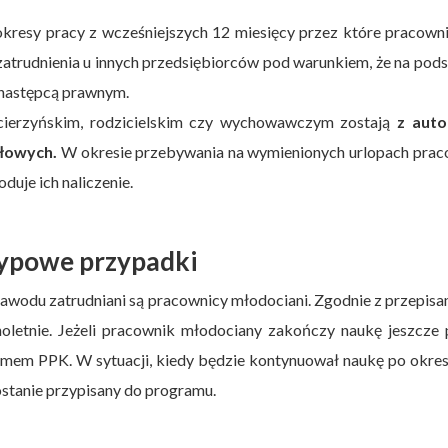
okresy pracy z wcześniejszych 12 miesięcy przez które pracown
zatrudnienia u innych przedsiębiorców pod warunkiem, że na pod
 następcą prawnym.
cierzyńskim, rodzicielskim czy wychowawczym zostają
z aut
ałowych.
W okresie przebywania na wymienionych urlopach prac
duje ich naliczenie.
typowe przypadki
awodu zatrudniani są pracownicy młodociani. Zgodnie z przepisa
letnie. Jeżeli pracownik młodociany zakończy naukę jeszcze 
amem PPK. W sytuacji, kiedy będzie kontynuował naukę po okres
zostanie przypisany do programu.