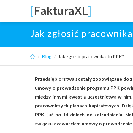
Skip
[
FakturaXL
]
to
main
content
Jak zgłosić pracownik
Blog
Jak zgłosić pracownika do PPK?
Przedsiębiorstwa zostały zobowiązane do z
umowy o prowadzenie programu PPK powinn
między innymi kwestią uczestnictwa w nim.
pracowniczych planach kapitałowych. Dzię
PPK, już po 14 dniach od zatrudnienia. Na
związku z zawarciem umowy o prowadzenie P