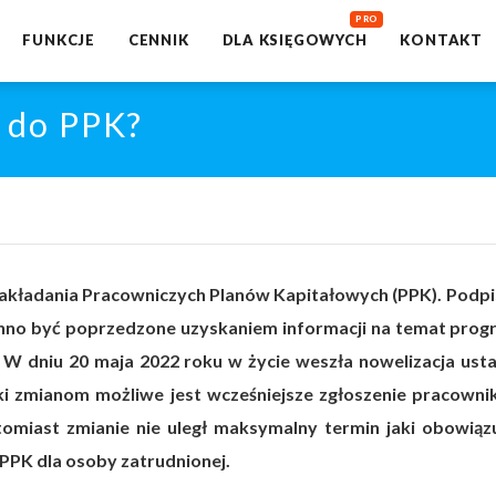
FUNKCJE
CENNIK
DLA KSIĘGOWYCH
KONTAKT
a do PPK?
akładania Pracowniczych Planów Kapitałowych (PPK). Podpi
o być poprzedzone uzyskaniem informacji na temat prog
 W dniu 20 maja 2022 roku w życie weszła nowelizacja ust
ki zmianom możliwe jest wcześniejsze zgłoszenie pracowni
tomiast zmianie nie uległ maksymalny termin jaki obowiąz
PK dla osoby zatrudnionej.