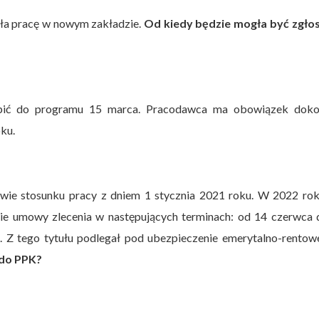
ła pracę w nowym zakładzie.
Od kiedy będzie mogła być zgło
ąpić do programu 15 marca. Pracodawca ma obowiązek doko
oku.
awie stosunku pracy z dniem 1 stycznia 2021 roku. W 2022 ro
awie umowy zlecenia w następujących terminach: od 14 czerwca
a. Z tego tytułu podlegał pod ubezpieczenie emerytalno-rentow
 do PPK?