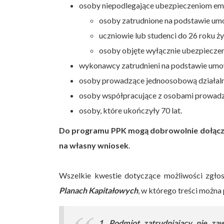
osoby niepodlegające ubezpieczeniom eme
osoby zatrudnione na podstawie um
uczniowie lub studenci do 26 roku ży
osoby objęte wyłącznie ubezpiecz
wykonawcy zatrudnieni na podstawie umo
osoby prowadzące jednoosobową działal
osoby współpracujące z osobami prowadz
osoby, które ukończyły 70 lat.
Do programu PPK mogą dobrowolnie dołączyć 
na własny wniosek
.
Wszelkie kwestie dotyczące możliwości zgł
Planach Kapitałowych
, w którego treści można
1. Podmiot zatrudniający nie z