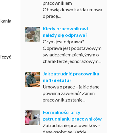
pracownikiem
Obowiązkowo każda umowa
o pracę...
kania
Kiedy pracownikowi
należy się odprawa?
Czym jest odprawa?
Odprawa jest podstawowym
świadczeniem pieniężnym o
iczyć
charakterze jednorazowym...
Jak zatrudnić pracownika
na 1/8 etatu?
Umowa o pracę – jakie dane
powinna zawierać? Zanim
pracownik zostanie...
Formalności przy
zatrudnianiu pracowników
Zatrudnianie pracowników –
dane osobowe Każdy