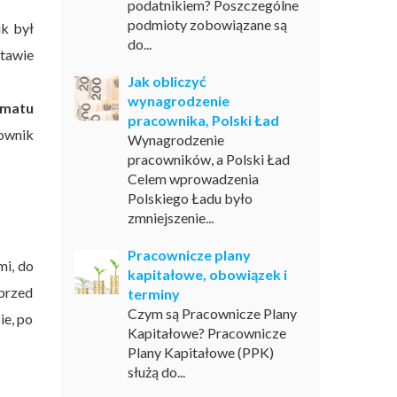
podatnikiem? Poszczególne
podmioty zobowiązane są
ik był
do...
stawie
Jak obliczyć
wynagrodzenie
omatu
pracownika, Polski Ład
ownik
Wynagrodzenie
pracowników, a Polski Ład
Celem wprowadzenia
Polskiego Ładu było
zmniejszenie...
Pracownicze plany
mi, do
kapitałowe, obowiązek i
przed
terminy
Czym są Pracownicze Plany
ie, po
Kapitałowe? Pracownicze
Plany Kapitałowe (PPK)
służą do...