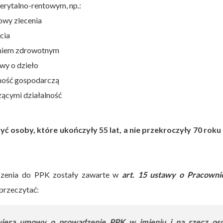
rytalno-rentowym, np.:
owy zlecenia
cia
eniem zdrowotnym
wy o dzieło
ność gospodarczą
ącymi działalność
osoby, które ukończyły 55 lat, a nie przekroczyły 70 roku 
oszenia do PPK zostały zawarte w
art. 15 ustawy o Pracowni
 przeczytać:
awiera umowy o prowadzenie PPK w imieniu i na rzecz os