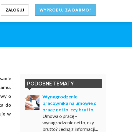
ZALOGUJ
WYPRÓBUJ ZA DARMO!
sanie
PODOBNE TEMATY
ramu,
awy o
Wynagrodzenie
pracownika na umowie o
ka do
pracę netto, czy brutto
uje w
Umowa o pracę -
wynagrodzenie netto, czy
brutto? Jedną z informacji...