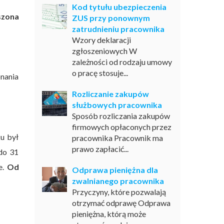
Kod tytułu ubezpieczenia
szona
ZUS przy ponownym
zatrudnieniu pracownika
Wzory deklaracji
zgłoszeniowych W
zależności od rodzaju umowy
o pracę stosuje...
nania
Rozliczanie zakupów
służbowych pracownika
Sposób rozliczania zakupów
firmowych opłaconych przez
ku był
pracownika Pracownik ma
prawo zapłacić...
 do 31
e.
Od
Odprawa pieniężna dla
zwalnianego pracownika
Przyczyny, które pozwalają
otrzymać odprawę Odprawa
pieniężna, którą może