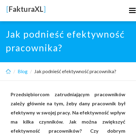
Skip
[
FakturaXL
]
T
to
n
main
content
Jak podnieść efektywność
pracownika?
Blog
Jak podnieść efektywność pracownika?
Przedsiębiorcom zatrudniającym pracowników
zależy głównie na tym, żeby dany pracownik był
efektywny w swojej pracy. Na efektywność wpływ
ma kilka czynników. Jak można zwiększyć
efektywność pracowników? Czy dobrym