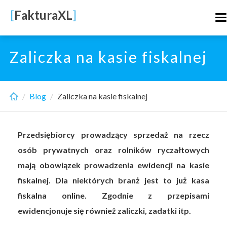
Skip
[
FakturaXL
]
T
to
n
main
content
Zaliczka na kasie fiskalnej
Blog
Zaliczka na kasie fiskalnej
Przedsiębiorcy prowadzący sprzedaż na rzecz
osób prywatnych oraz rolników ryczałtowych
mają obowiązek prowadzenia ewidencji na kasie
fiskalnej. Dla niektórych branż jest to już kasa
fiskalna online. Zgodnie z przepisami
ewidencjonuje się również zaliczki, zadatki itp.