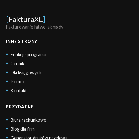
[
FakturaXL
]
Fakturowanie łatwe jak nigdy
INNE STRONY
Funkcje programu
Cennik
Dla księgowych
Pomoc
Kontakt
PRZYDATNE
Biura rachunkowe
Blog dla firm
Generator druków przelewu