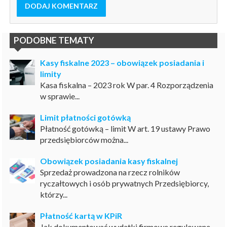
DODAJ KOMENTARZ
PODOBNE TEMATY
Kasy fiskalne 2023 – obowiązek posiadania i
limity
Kasa fiskalna – 2023 rok W par. 4 Rozporządzenia
w sprawie...
Limit płatności gotówką
Płatność gotówką – limit W art. 19 ustawy Prawo
przedsiębiorców można...
Obowiązek posiadania kasy fiskalnej
Sprzedaż prowadzona na rzecz rolników
ryczałtowych i osób prywatnych Przedsiębiorcy,
którzy...
Płatność kartą w KPiR
Jak dokumentować wydatki firmowe regulowane