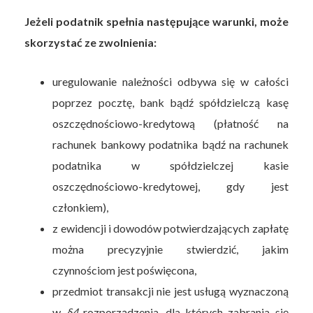
Jeżeli podatnik spełnia następujące warunki, może
skorzystać ze zwolnienia:
uregulowanie należności odbywa się w całości
poprzez pocztę, bank bądź spółdzielczą kasę
oszczędnościowo-kredytową (płatność na
rachunek bankowy podatnika bądź na rachunek
podatnika w spółdzielczej kasie
oszczędnościowo-kredytowej, gdy jest
członkiem),
z ewidencji i dowodów potwierdzających zapłatę
można precyzyjnie stwierdzić, jakim
czynnościom jest poświęcona,
przedmiot transakcji nie jest usługą wyznaczoną
w
§
4
rozporządzenia, dla których zabrania się