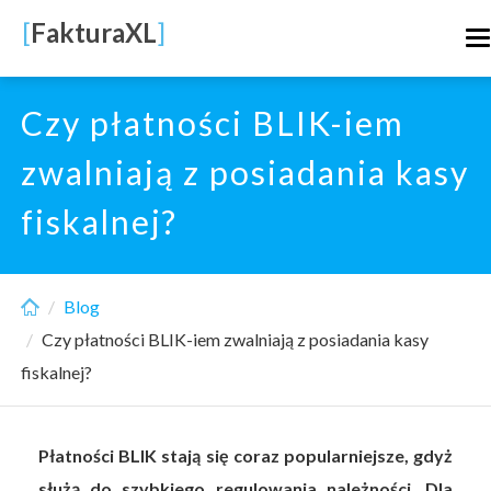
Skip
[
FakturaXL
]
T
to
n
main
content
Czy płatności BLIK-iem
zwalniają z posiadania kasy
fiskalnej?
Blog
Czy płatności BLIK-iem zwalniają z posiadania kasy
fiskalnej?
Płatności BLIK stają się coraz popularniejsze, gdyż
służą do szybkiego regulowania należności. Dla