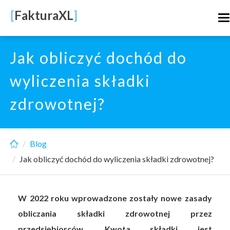
Skip
[
FakturaXL
]
T
to
n
main
content
Jak obliczyć dochód do
wyliczenia składki
zdrowotnej?
Blog
Jak obliczyć dochód do wyliczenia składki zdrowotnej?
W 2022 roku wprowadzone zostały nowe zasady
obliczania składki zdrowotnej przez
przedsiębiorców. Kwota składki jest