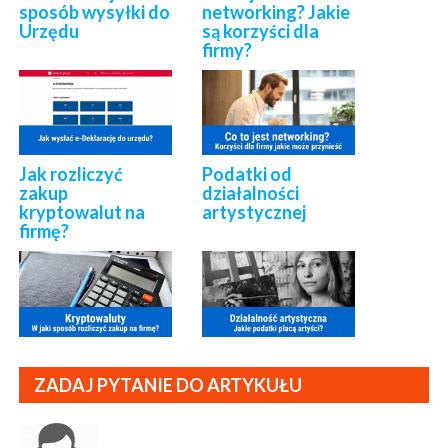
sposób wysyłki do
networking? Jakie
Urzędu
są korzyści dla
firmy?
Jak rozliczyć
Podatki od
zakup
działalności
kryptowalut na
artystycznej
firmę?
ZADAJ PYTANIE DO ARTYKUŁU