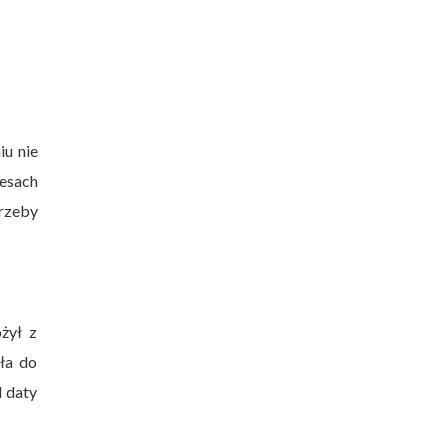
iu nie
esach
trzeby
żył z
iła do
d daty