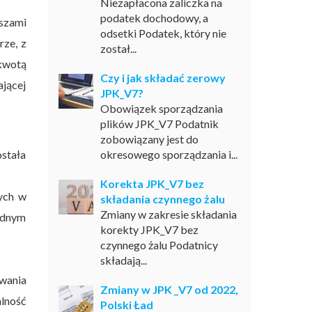
Niezapłacona zaliczka na
podatek dochodowy, a
uszami
odsetki Podatek, który nie
rze, z
został...
 kwotą
Czy i jak składać zerowy
jącej
JPK_V7?
Obowiązek sporządzania
plików JPK_V7 Podatnik
zobowiązany jest do
ostała
okresowego sporządzania i...
Korekta JPK_V7 bez
ych w
składania czynnego żalu
Zmiany w zakresie składania
żadnym
korekty JPK_V7 bez
czynnego żalu Podatnicy
składają...
ywania
Zmiany w JPK _V7 od 2022,
alność
Polski Ład