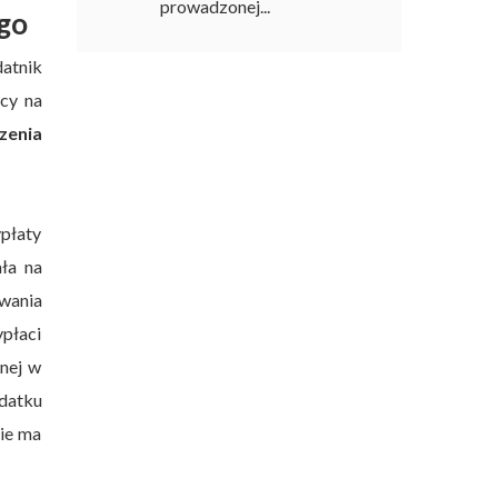
prowadzonej...
ego
datnik
cy na
czenia
płaty
ała na
wania
płaci
nej w
odatku
nie ma