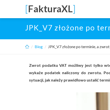
Skip
[
FakturaXL
]
to
main
content
JPK_V7 złożone po ter
Blog
JPK_V7 złożone po terminie, a zwro
Zwrot podatku VAT możliwy jest tylko wted
wykaże podatek naliczony do zwrotu. Poda
sytuacji, jak należy prawidłowo ustalić ter