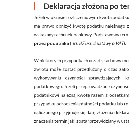
Deklaracja złożona po te
Jeżeli w okresie rozliczeniowym kwota podatk
ma prawo obniżyć kwotę podatku należnego za
wskazany rachunek bankowy. Podstawowy termi
przez podatnika
(
art. 87 ust. 2 ustawy o VAT
).
W niektórych przypadkach urząd skarbowy moż
zwrotu może zostać przedłużony o czas zakońc
wykonywaniu czynności sprawdzających, ko
podatkowego. Jeżeli przeprowadzone czynnośc
podatnikowi należną kwotę razem z odsetkam
przypadku odroczenia płatności podatku lub roz
naliczonego przyjmuje się datę złożenia deklar
znaczenia termin jaki został przewidziany w ust