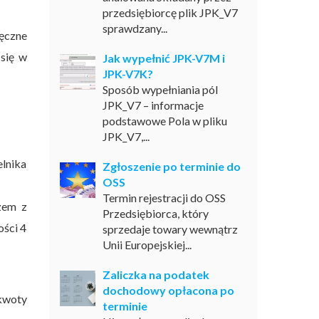
przedsiębiorcę plik JPK_V7
sprawdzany...
ęczne
 się w
Jak wypełnić JPK-V7M i
JPK-V7K?
Sposób wypełniania pól
JPK_V7 – informacje
podstawowe Pola w pliku
JPK_V7,...
elnika
Zgłoszenie po terminie do
OSS
Termin rejestracji do OSS
zem z
Przedsiębiorca, który
ści 4
sprzedaje towary wewnątrz
Unii Europejskiej...
Zaliczka na podatek
dochodowy opłacona po
kwoty
terminie