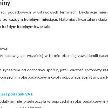
miny
racji podatkowych w ustawowych terminach. Deklaracje miesi
go po każdym kolejnym miesiącu
. Natomiast kwartalne składa
po każdym kolejnym kwartale
.
sową
dy kasowej, ale wcześniej w formie pisemnej zawiadomili nacz
e ryczałtem od dochodów spółek, jeżeli wartość sprzedaży ra
w poprzednim roku podatkowym kwoty odpowiadającej równowarto
jest podatnik VAT
:
podatkiem nie przekroczyła w poprzednim roku podatkowym 