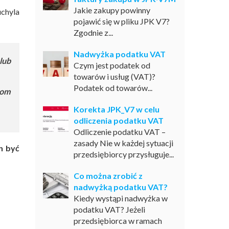
Jakie zakupy powinny
uchyla
pojawić się w pliku JPK V7?
Zgodnie z...
Nadwyżka podatku VAT
lub
Czym jest podatek od
towarów i usług (VAT)?
Podatek od towarów...
rom
Korekta JPK_V7 w celu
odliczenia podatku VAT
Odliczenie podatku VAT –
zasady Nie w każdej sytuacji
n być
przedsiębiorcy przysługuje...
Co można zrobić z
nadwyżką podatku VAT?
Kiedy wystąpi nadwyżka w
podatku VAT? Jeżeli
przedsiębiorca w ramach