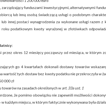
równowartości 1 200 000 euro
 zarządzający funduszami inwestycyjnymi, alternatywnymi fund
obiorcą lub inną osobą świadczącą usługi o podobnym charakte
i lub innej postaci wynagrodzenia za wykonane usługi razem z
m roku podatkowym kwoty wyrażonej w złotówkach odpowiada
datnicy
:
ni przez okres 12 miesięcy począwszy od miesiąca, w którym z
zających go 4 kwartałach dokonali dostawy towarów wskazan
zna wartość tych dostaw bez kwoty podatku nie przekroczyła w 
50 000 zł
tu towarów na zasadach określonych w
art. 33a ust. 1
ierdzone, że pomimo obowiązku nie zapewnili możliwości dokon
o w każdym miejscu, w którym faktycznie wykonywana była dział