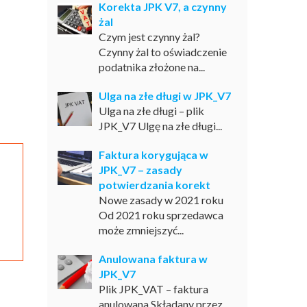
Korekta JPK V7, a czynny
żal
Czym jest czynny żal?
Czynny żal to oświadczenie
podatnika złożone na...
Ulga na złe długi w JPK_V7
Ulga na złe długi – plik
JPK_V7 Ulgę na złe długi...
Faktura korygująca w
JPK_V7 – zasady
potwierdzania korekt
Nowe zasady w 2021 roku
Od 2021 roku sprzedawca
może zmniejszyć...
Anulowana faktura w
JPK_V7
Plik JPK_VAT – faktura
anulowana Składany przez