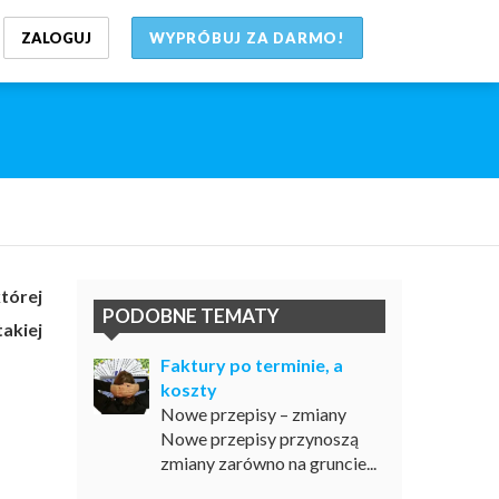
ZALOGUJ
WYPRÓBUJ ZA DARMO!
tórej
PODOBNE TEMATY
akiej
Faktury po terminie, a
koszty
Nowe przepisy – zmiany
Nowe przepisy przynoszą
zmiany zarówno na gruncie...