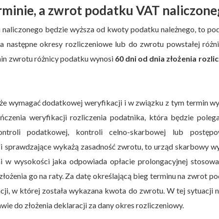
rminie, a zwrot podatku VAT naliczon
u naliczonego będzie wyższa od kwoty podatku należnego, to po
 następne okresy rozliczeniowe lub do zwrotu powstałej różni
n zwrotu różnicy podatku wynosi
60 dni od dnia złożenia rozli
e wymagać dodatkowej weryfikacji i w związku z tym termin wy
zenia weryfikacji rozliczenia podatnika, która będzie poleg
ntroli podatkowej, kontroli celno-skarbowej lub postępo
i sprawdzające wykażą zasadność zwrotu, to urząd skarbowy wy
i w wysokości jaka odpowiada opłacie prolongacyjnej stosowa
łożenia go na raty. Za datę określającą bieg terminu na zwrot p
acji, w której została wykazana kwota do zwrotu. W tej sytuacji 
awie do złożenia deklaracji za dany okres rozliczeniowy.