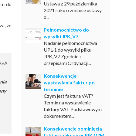
Ustawa z 29 października
ym do
2021 roku o zmianie ustawy
o...
za, że
Pełnomocnictwo do
wysyłki JPK_V7
Nadanie pełnomocnictwa
UPL-1 do wysyłki pliku
JPK_V7 Zgodnie z
przepisami Ordynacji...
eli
Konsekwencje
nia
wystawiania faktur po
terminie
ony
Czym jest faktura VAT?
Termin na wystawienie
faktury VAT Podstawowym
dokumentem...
Konsekwencje pominięcia
faktury zakupu w JPK-V7M