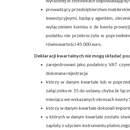
wyrażonej w złotówkach odpowiadającej 
prowadzący przedsiębiorstwo maklerskie,
inwestycyjnymi, będący agentem, zleceni
wyłączeniem komisu o ile kwota prowizj
podatku nie przekroczyła w poprzedni
równowartości 45 000 euro.
Deklaracji kwartalnych nie mogą składać po
zarejestrowani jako podatnicy VAT czyn
dokonana rejestracja
którzy w danym kwartale lub w poprzed
załączniku nr 15 do ustawy, chyba że łąc
miesiącu we wskazanych okresach kwoty 
którzy w danym kwartale dokonali impor
u których w danym kwartale zostało stw
zapłaty z użyciem instrumentu płatniczeg