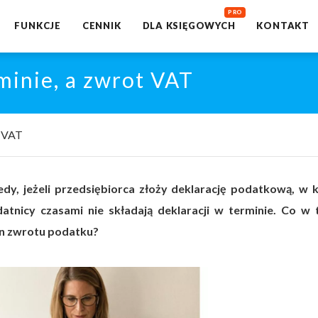
FUNKCJE
CENNIK
DLA KSIĘGOWYCH
KONTAKT
minie, a zwrot VAT
t VAT
y, jeżeli przedsiębiorca złoży deklarację podatkową, w k
tnicy czasami nie składają deklaracji w terminie. Co w t
min zwrotu podatku?