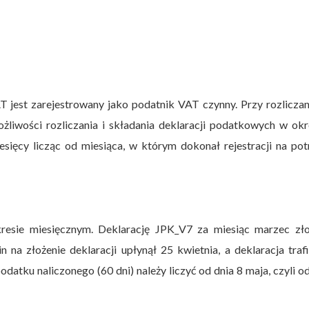
jest zarejestrowany jako podatnik VAT czynny. Przy rozliczan
liwości rozliczania i składania deklaracji podatkowych w okr
sięcy licząc od miesiąca, w którym dokonał rejestracji na po
esie miesięcznym. Deklarację JPK_V7 za miesiąc marzec zło
na złożenie deklaracji upłynął 25 kwietnia, a deklaracja traf
datku naliczonego (60 dni) należy liczyć od dnia 8 maja, czyli o