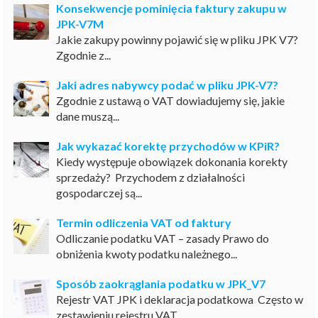
Konsekwencje pominięcia faktury zakupu w
JPK-V7M
Jakie zakupy powinny pojawić się w pliku JPK V7?
Zgodnie z...
Jaki adres nabywcy podać w pliku JPK-V7?
Zgodnie z ustawą o VAT dowiadujemy się, jakie
dane muszą...
Jak wykazać korektę przychodów w KPiR?
Kiedy występuje obowiązek dokonania korekty
sprzedaży? Przychodem z działalności
gospodarczej są...
Termin odliczenia VAT od faktury
Odliczanie podatku VAT – zasady Prawo do
obniżenia kwoty podatku należnego...
Sposób zaokrąglania podatku w JPK_V7
Rejestr VAT JPK i deklaracja podatkowa Często w
zestawieniu rejestru VAT...