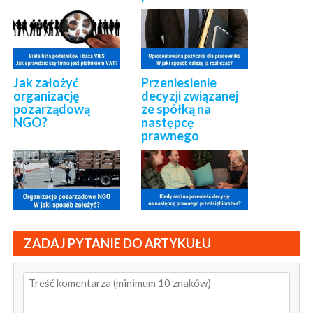
Jak założyć
Przeniesienie
organizację
decyzji związanej
pozarządową
ze spółką na
NGO?
następcę
prawnego
ZADAJ PYTANIE DO ARTYKUŁU