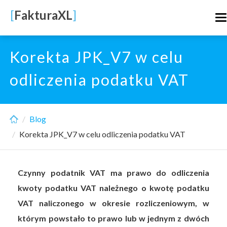
Skip
[
FakturaXL
]
T
to
n
main
content
Korekta JPK_V7 w celu
odliczenia podatku VAT
Blog
Korekta JPK_V7 w celu odliczenia podatku VAT
Czynny podatnik VAT ma prawo do odliczenia
kwoty podatku VAT należnego o kwotę podatku
VAT naliczonego w okresie rozliczeniowym, w
którym powstało to prawo lub w jednym z dwóch