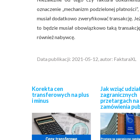
oznaczenie „mechanizm podzielonej płatności”, 
musiał dodatkowo zweryfikować transakcję. Jeże
to będzie musiał obowiązkowo taką transakc
również nabywcę.
Data publikacji: 2021-05-12, autor: FakturaXL
Korekta cen
Jak wziąć udzia
transferowych na plus
zagranicznych
i minus
przetargach na
zamówienia pub