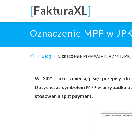
Skip
[
FakturaXL
]
to
main
content
Oznaczenie MPP w JP
Blog
Oznaczenie MPP w JPK_V7M i JPK
W 2021 roku zmieniają się przepisy dot
Dotychczas symbolem MPP w przypadku pod
stosowania split payment.