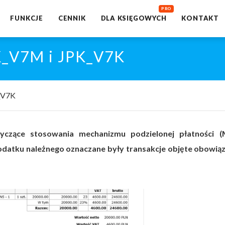
FUNKCJE
CENNIK
DLA KSIĘGOWYCH
KONTAKT
K_V7M i JPK_V7K
_V7K
yczące stosowania mechanizmu podzielonej płatności (
atku należnego oznaczane były transakcje objęte obowią