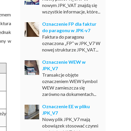
nowym JPK_VAT znajdą się
wszystkie informacje, które...
izmem
aktura
Oznaczenie FP dla faktur
do paragonu w JPK-v7
ednak
Faktura do paragonu
ony w
oznaczona „FP” w JPK_V7 W
nowej strukturze JPK_VAT...
Oznaczenie WEW w
JPK_V7
Transakcje objęte
oznaczeniem WEW Symbol
WEW zamieszcza się
zarówno na dokumentach...
Oznaczenie EE w pliku
JPK_V7
eży
Nowy plik JPK_V7 mają
obowiązek stosować czynni