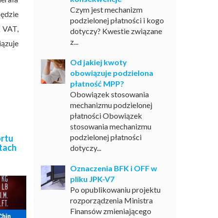
Czym jest mechanizm
będzie
podzielonej płatności i kogo
k VAT,
dotyczy? Kwestie związane
z...
ązuje
Od jakiej kwoty
obowiązuje podzielona
płatność MPP?
Obowiązek stosowania
mechanizmu podzielonej
płatności Obowiązek
stosowania mechanizmu
podzielonej płatności
ortu
tach
dotyczy...
Oznaczenia BFK i OFF w
pliku JPK-V7
Po opublikowaniu projektu
rozporządzenia Ministra
Finansów zmieniającego