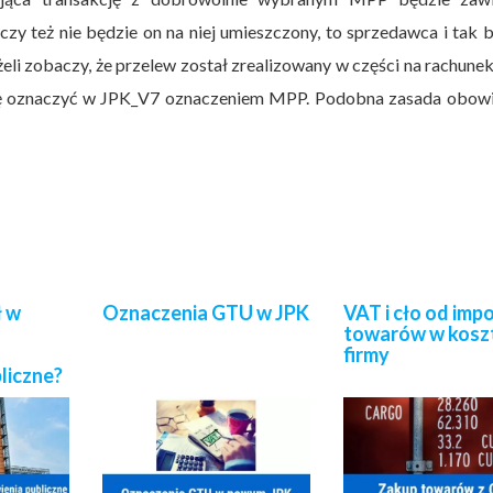
czy też nie będzie on na niej umieszczony, to sprzedawca i tak 
li zobaczy, że przelew został zrealizowany w części na rachune
ję oznaczyć w JPK_V7 oznaczeniem MPP. Podobna zasada obowi
ł w
Oznaczenia GTU w JPK
VAT i cło od imp
towarów w kosz
firmy
liczne?