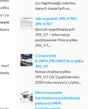
elonym
szczegółowego zakresu
 pliku
danych zawartych w...
az czy
Jak wypełnić JPK-V7M i
iowym
JPK-V7K?
Sposób wypełniania pól
 które
JPK_V7 – informacje
podstawowe Pola w pliku
JPK_V7,...
Oznaczenie
B_MPV_PROWIZJA w pliku
 musi
JPK_V7
Nowa struktura pliku
 wtedy
JPK_V7 Od 1 października
2020 roku wszyscy czynni...
Niestosowanie
mechanizmu podzielonej
płatności MPP,
konsekwencje
erała