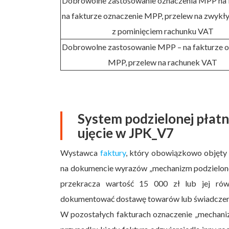
Dobrowolne zastosowanie oznaczenia MPP na f
na fakturze oznaczenie MPP, przelew na zwykł
z pominięciem rachunku VAT
Dobrowolne zastosowanie MPP – na fakturze o
MPP, przelew na rachunek VAT
System podzielonej płatn
ujęcie w JPK_V7
Wystawca
faktury
, który obowiązkowo objęty
na dokumencie wyrazów „mechanizm podzielonej 
przekracza wartość 15 000 zł lub jej ró
dokumentować dostawę towarów lub świadczenie 
W pozostałych fakturach oznaczenie „mechani