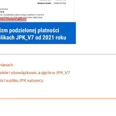
mianach
olnie i obowiązkowo, a ujęcie w JPK_V7
ści w pliku JPK nabywcy