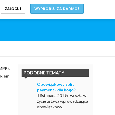
ZALOGUJ
WYPRÓBUJ ZA DARMO!
MPP).
PODOBNE TEMATY
zkiem
Obowiązkowy split
payment - dla kogo?
1 listopada 2019 r. weszła w
życie ustawa wprowadzająca
obowiązkowy...