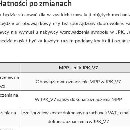
łatności po zmianach
 będzie stosować dla wszystkich transakcji objętych mechan
zy będzie on obowiązkowy, czy też sporządzony dobrowolnie. F
tawcy nie wymusi u nabywcy wprowadzenia symbolu w JPK. J
będzie musiał być za każdym razem poddany kontroli i oznacz
MPP – plik JPK_V7
rzelew na
Obowiązkowe oznaczenie MPP w JPK_V7
owo
zenia na
W JPK_V7 należy dokonać oznaczenia MPP
zenia na
Jeżeli przelew został dokonany na rachunek VAT, to nal
dokonać oznaczenia w JPK_V7