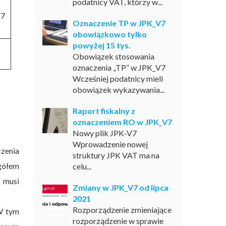
podatnicy VAT, którzy w...
V7
Oznaczenie TP w JPK_V7
obowiązkowo tylko
powyżej 15 tys.
Obowiązek stosowania
oznaczenia „TP” w JPK_V7
Wcześniej podatnicy mieli
obowiązek wykazywania...
Raport fiskalny z
oznaczeniem RO w JPK_V7
Nowy plik JPK-V7
Wprowadzenie nowej
zenia
struktury JPK VAT ma na
ogółem
celu...
 musi
Zmiany w JPK_V7 od lipca
2021
Rozporządzenie zmieniające
W tym
rozporządzenie w sprawie