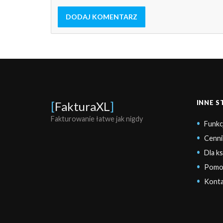
DODAJ KOMENTARZ
INNE 
[
FakturaXL
]
Fakturowanie łatwe jak nigdy
Funkc
Cenni
Dla k
Pomo
Konta