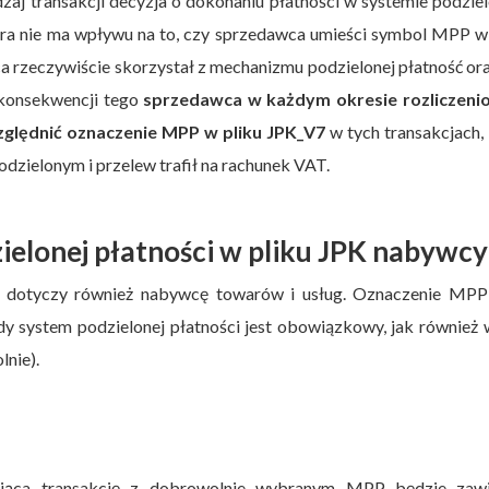
dzaj transakcji decyzja o dokonaniu płatności w systemie podzi
która nie ma wpływu na to, czy sprzedawca umieści symbol MPP w
a rzeczywiście skorzystał z mechanizmu podzielonej płatność or
 konsekwencji tego
sprzedawca w każdym okresie rozliczen
zględnić oznaczenie MPP w pliku JPK_V7
w tych transakcjach,
odzielonym i przelew trafił na rachunek VAT.
elonej płatności w pliku JPK nabywcy
 dotyczy również nabywcę towarów i usług. Oznaczenie MPP
edy system podzielonej płatności jest obowiązkowy, jak również
lnie).
ująca transakcję z dobrowolnie wybranym MPP będzie zawi