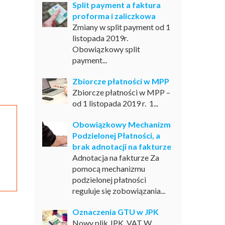
Split payment a faktura
proforma i zaliczkowa
Zmiany w split payment od 1
listopada 2019r.
Obowiązkowy split
payment...
Zbiorcze płatności w MPP
Zbiorcze płatności w MPP –
od 1 listopada 2019 r. 1...
Obowiązkowy Mechanizm
Podzielonej Płatności, a
brak adnotacji na fakturze
Adnotacja na fakturze Za
pomocą mechanizmu
podzielonej płatności
reguluje się zobowiązania...
Oznaczenia GTU w JPK
Nowy plik JPK_VAT W