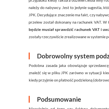
przypadku kiedy faktura odzwierciedla inny ro
należy do nabywcy. Jest to jedynie sugestia, 
JPK. Decydujące znaczenie ma fakt, czy nabywc
przelew został dokonany na rachunek VAT. W
będzie musiał sprawdzić rachunek VAT i uw
zostały rzeczywiście zrealizowane w systemie p
Dobrowolny system podzi
Podobna zasada jaka obowiązuje sprzedawcę
znaleźć się w pliku JPK zarówno w sytuacji ki
kiedy przyjmie on płatność podzieloną (dobrowo
Podsumowanie
Niezależnie od tego czy faktura dokument