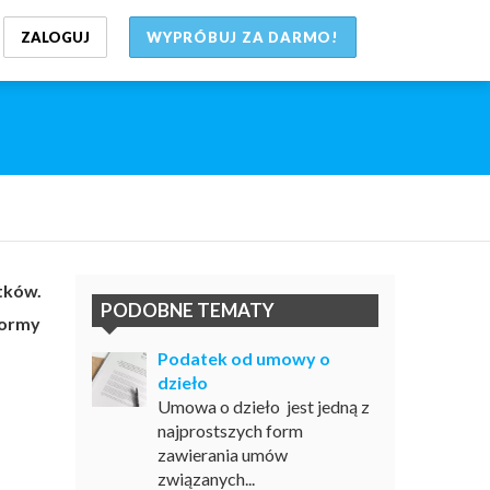
ZALOGUJ
WYPRÓBUJ ZA DARMO!
tków.
PODOBNE TEMATY
formy
Podatek od umowy o
dzieło
Umowa o dzieło jest jedną z
najprostszych form
zawierania umów
związanych...