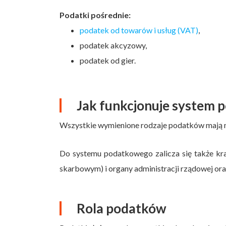
Podatki pośrednie:
podatek od towarów i usług (VAT)
,
podatek akcyzowy,
podatek od gier.
Jak funkcjonuje system 
Wszystkie wymienione rodzaje podatków mają m
Do systemu podatkowego zalicza się także k
skarbowym) i organy administracji rządowej or
Rola podatków