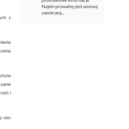
Najem prywatny jest umową
zawieraną...
ych z
nienia
dzenia
iązków
zanie
rzeń i
z nim