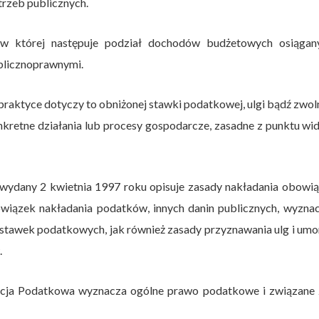
trzeb publicznych.
, w której następuje podział dochodów budżetowych osiągan
blicznoprawnymi.
praktyce dotyczy to obniżonej stawki podatkowej, ulgi bądź zwol
kretne działania lub procesy gospodarcze, zasadne z punktu wi
j wydany 2 kwietnia 1997 roku opisuje zasady nakładania obow
iązek nakładania podatków, innych danin publicznych, wyznac
awek podatkowych, jak również zasady przyznawania ulg i umo
.
nacja Podatkowa wyznacza ogólne prawo podatkowe i związane 