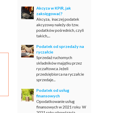
Akcyza w KPiR, jak
zaksięgować?
Akcyza, inaczej podatek
akcyzowy należy do tzw.
podatków pośrednich, czyli
takich,...
Podatek od sprzedaży na
ryczałcie
Sprzedaż ruchomych
składników majątku przez
ryczałtowca Jeżeli
przedsiębiorca na ryczałcie
sprzedaje...
Podatek od usług
finansowych
Opodatkowanie usług
finansowych w 2021 roku W
2021 roku obowiązują