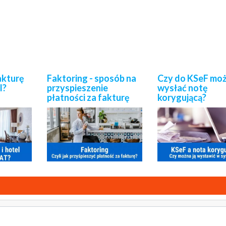
akturę
Faktoring - sposób na
Czy do KSeF mo
l?
przyspieszenie
wysłać notę
płatności za fakturę
korygującą?