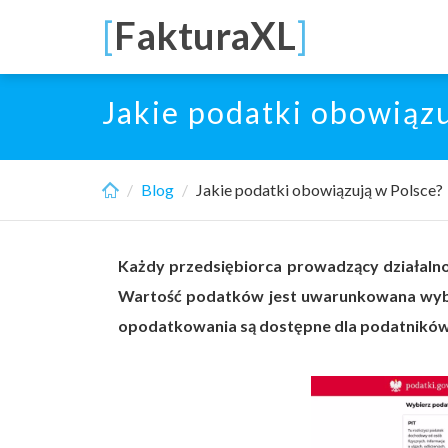
Skip
[
FakturaXL
]
to
main
content
Jakie podatki obowiązu
Blog
Jakie podatki obowiązują w Polsce?
Każdy przedsiębiorca prowadzący działaln
Wartość podatków jest uwarunkowana wyb
opodatkowania są dostępne dla podatnikó