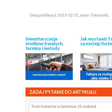
Data publikacji: 2023-12-21, autor: FakturaXL
Inwentaryzacja
Jak wystawić f
środków trwałych,
za nocleg i hote
terminy i metody
ZADAJ PYTANIE DO ARTYKUŁU