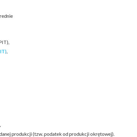
średnie
PIT),
IT)
,
,
anej produkcji (tzw. podatek od produkcji okrętowej).