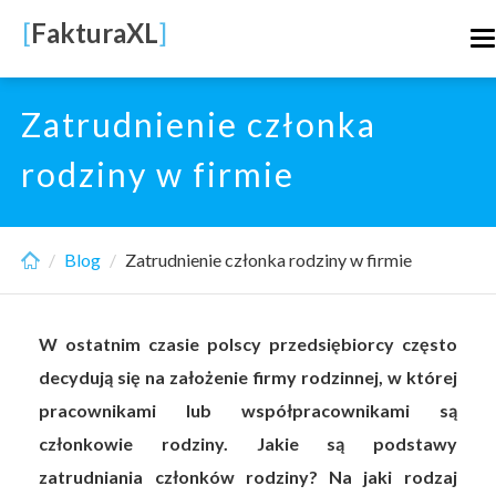
Skip
[
FakturaXL
]
T
to
n
main
content
Zatrudnienie członka
rodziny w firmie
Blog
Zatrudnienie członka rodziny w firmie
W ostatnim czasie polscy przedsiębiorcy często
decydują się na założenie firmy rodzinnej, w której
pracownikami lub współpracownikami są
członkowie rodziny. Jakie są podstawy
zatrudniania członków rodziny? Na jaki rodzaj