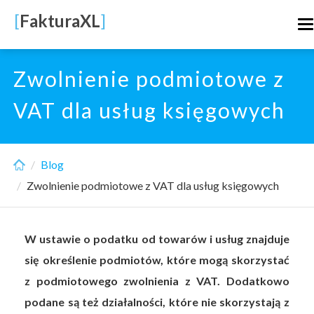
Skip
[
FakturaXL
]
T
to
n
main
content
Zwolnienie podmiotowe z
VAT dla usług księgowych
Blog
Zwolnienie podmiotowe z VAT dla usług księgowych
W ustawie o podatku od towarów i usług znajduje
się określenie podmiotów, które mogą skorzystać
z podmiotowego zwolnienia z VAT. Dodatkowo
podane są też działalności, które nie skorzystają z