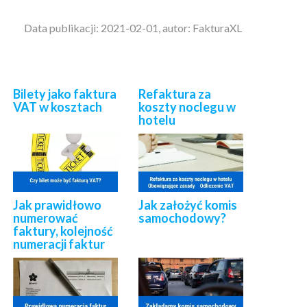
Data publikacji: 2021-02-01, autor: FakturaXL
Bilety jako faktura
Refaktura za
VAT w kosztach
koszty noclegu w
hotelu
Jak prawidłowo
Jak założyć komis
numerować
samochodowy?
faktury, kolejność
numeracji faktur