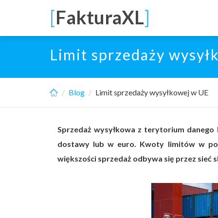
Skip
[
FakturaXL
]
to
main
content
Limit sprzedaży wysył
Blog
Limit sprzedaży wysyłkowej w UE
Sprzedaż wysyłkowa z terytorium danego k
dostawy lub w euro. Kwoty limitów w pos
większości sprzedaż odbywa się przez sieć 