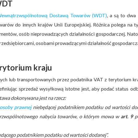
 WDT
ewnątrzwspólnotową Dostawą Towarów (WDT)
, a są to dwa
arów do innych krajów Unii Europejskiej. Różnica polega na t
mentów, osób nieprowadzących działalności gospodarczej. Nat
zedsiębiorcami, osobami prowadzącymi działalność gospodarcz
rytorium kraju
ch lub transportowanych przez podatnika VAT z terytorium kr
finiując sprzedaż wysyłkową istotne jest, aby podać status od
tawa dokonywana jest na rzecz:
osoby prawnej
niebędącej podatnikiem podatku od wartości dod
ątrzwspólnotowego nabycia towarów, o którym mowa w
art. 9
po
będącego podatnikiem podatku od wartości dodanej”.