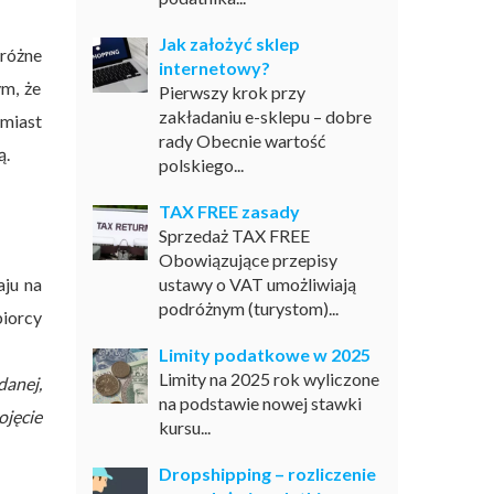
Jak założyć sklep
 różne
internetowy?
ym, że
Pierwszy krok przy
zakładaniu e-sklepu – dobre
omiast
rady Obecnie wartość
ą.
polskiego...
TAX FREE zasady
Sprzedaż TAX FREE
Obowiązujące przepisy
aju na
ustawy o VAT umożliwiają
podróżnym (turystom)...
biorcy
Limity podatkowe w 2025
Limity na 2025 rok wyliczone
anej,
na podstawie nowej stawki
jęcie
kursu...
Dropshipping – rozliczenie