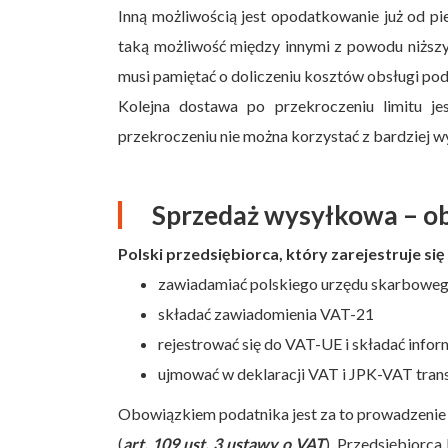
Inną możliwością jest opodatkowanie już od p
taką możliwość między innymi z powodu niższ
musi pamiętać o doliczeniu kosztów obsługi po
Kolejna dostawa po przekroczeniu limitu 
przekroczeniu nie można korzystać z bardziej
Sprzedaż wysyłkowa – o
Polski przedsiębiorca, który zarejestruje s
zawiadamiać polskiego urzędu skarbowe
składać zawiadomienia VAT-21
rejestrować się do VAT-UE i składać inf
ujmować w deklaracji VAT i JPK-VAT tra
Obowiązkiem podatnika jest za to prowadzenie 
(
art. 109 ust. 3 ustawy o VAT
). Przedsiębiorc