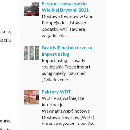
Eksport towarów do
Wielkiej Brytanii 2021
Dostawa towarów w Unii
Europejskiej Ustawa o
podatku VAT zawiera
akcje,
zagadnienia...
wiązku
Brak NIP na fakturze za
import usług
Import usług – zasady
rozliczania Przez import
usług należy rozumieć
„świadczenie...
Faktury WDT
WDT – najważniejsze
informacje
Wewnątrzwspólnotowa
Dostawa Towarów (WDT)
euro.
dotyczy wywozu towarów...
kraju.