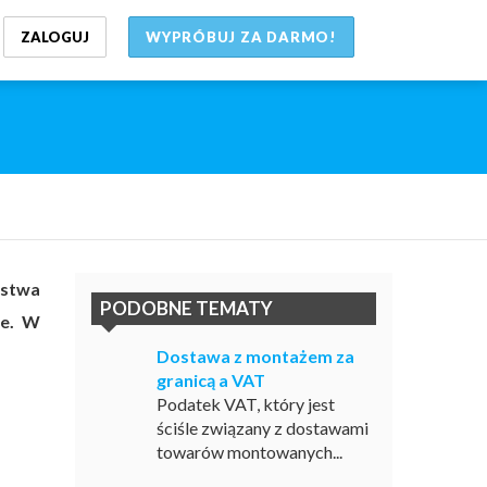
ZALOGUJ
WYPRÓBUJ ZA DARMO!
ństwa
PODOBNE TEMATY
ne. W
Dostawa z montażem za
granicą a VAT
Podatek VAT, który jest
ściśle związany z dostawami
towarów montowanych...