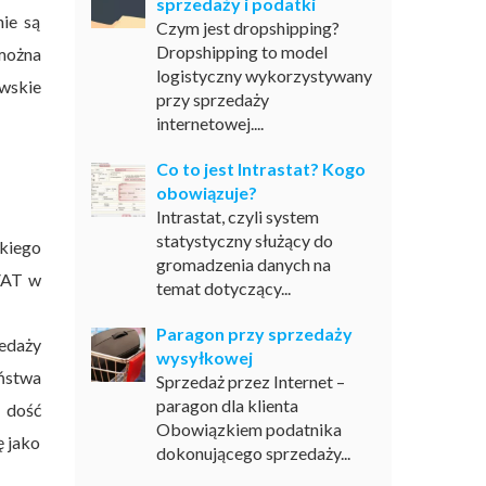
sprzedaży i podatki
ie są
Czym jest dropshipping?
Dropshipping to model
można
logistyczny wykorzystywany
owskie
przy sprzedaży
internetowej....
Co to jest Intrastat? Kogo
obowiązuje?
Intrastat, czyli system
statystyczny służący do
kiego
gromadzenia danych na
 VAT w
temat dotyczący...
Paragon przy sprzedaży
edaży
wysyłkowej
ństwa
Sprzedaż przez Internet –
paragon dla klienta
 dość
Obowiązkiem podatnika
ę jako
dokonującego sprzedaży...