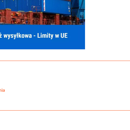
u
nia