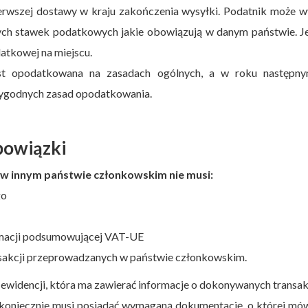
ierwszej dostawy w kraju zakończenia wysyłki. Podatnik może 
ych stawek podatkowych jakie obowiązują w danym państwie. J
datkowej na miejscu.
jest opodatkowana na zasadach ogólnych, a w roku następn
 wygodnych zasad opodatkowania.
bowiązki
ię w innym państwie członkowskim nie musi:
go
ormacji podsumowującej VAT-UE
nsakcji przeprowadzanych w państwie członkowskim.
ewidencji, która ma zawierać informacje o dokonywanych transa
a koniecznie musi posiadać wymaganą dokumentację, o której mó