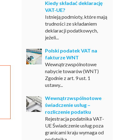
Kiedy składać deklarację
VAT-UE?
Istnieją podmioty, które mają
trudności ze składaniem
deklaracji podatkowych,
jeżeli...
Polski podatek VAT na
fakturze WNT
Wewnątrzwspólnotowe
nabycie towarów (WNT)
Zgodnie z art. 9 ust. 1
ustawy...
Wewnątrzwspólnotowe
świadczenie usług –
rozliczenie podatku
Rejestracja podatnika VAT-
UE Świadczenie usług poza
granicami kraju wymaga od
podatnika...