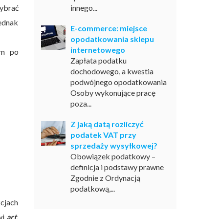
wybrać
innego...
ednak
E-commerce: miejsce
opodatkowania sklepu
internetowego
ym po
Zapłata podatku
dochodowego, a kwestia
podwójnego opodatkowania
Osoby wykonujące pracę
poza...
Z jaką datą rozliczyć
podatek VAT przy
sprzedaży wysyłkowej?
Obowiązek podatkowy –
definicja i podstawy prawne
Zgodnie z Ordynacją
podatkową,...
kcjach
wi
art.