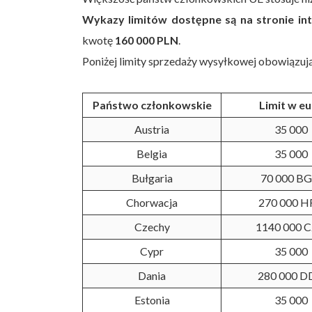
Wykazy limitów dostępne są na stronie inte
kwotę
160 000 PLN
.
Poniżej limity sprzedaży wysyłkowej obowiązuj
Państwo członkowskie
Limit w e
Austria
35 000
Belgia
35 000
Bułgaria
70 000 B
Chorwacja
270 000 H
Czechy
1140 000 
Cypr
35 000
Dania
280 000 D
Estonia
35 000