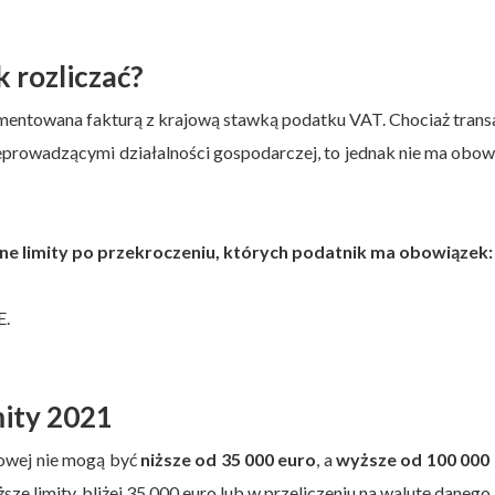
 rozliczać?
ntowana fakturą z krajową stawką podatku VAT. Chociaż trans
eprowadzącymi działalności gospodarczej, to jednak nie ma obo
e limity po przekroczeniu, których podatnik ma obowiązek:
E.
mity 2021
owej nie mogą być
niższe od 35 000 euro
, a
wyższe od 100 000 
e limity, bliżej 35 000 euro lub w przeliczeniu na walutę danego 