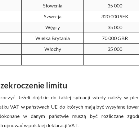
Słowenia
35 000
Szwecja
320 000 SEK
Węgry
35 000
Wielka Brytania
70 000 GBR
Włochy
35 000
zekroczenie limitu
oczyć. Jeżeli dojdzie do takiej sytuacji wtedy należy w pie
odatku VAT w państwach UE, do których mają być wysyłane towa
e dokonane w danym państwie muszą być rozliczane zgod
h ujmować w polskiej deklaracji VAT.