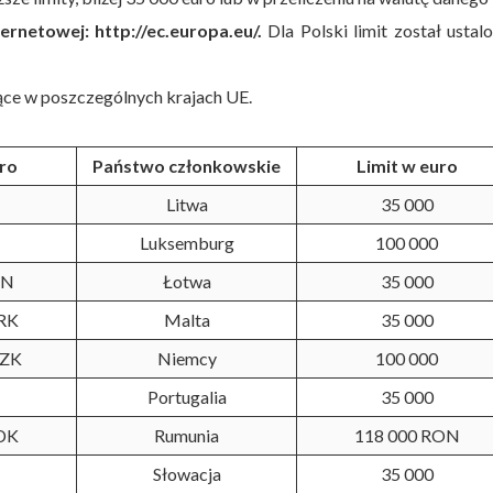
rnetowej: http://ec.europa.eu/.
Dla Polski limit został ustal
ące w poszczególnych krajach UE.
uro
Państwo członkowskie
Limit w euro
Litwa
35 000
Luksemburg
100 000
GN
Łotwa
35 000
RK
Malta
35 000
CZK
Niemcy
100 000
Portugalia
35 000
DK
Rumunia
118 000 RON
Słowacja
35 000