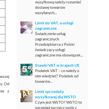
wysyłkową należy rozumieć
dostawę towarów
wysyłanych...
Limit do VAT, a usługi
zagraniczne
Świadczenie usług
zagranicznych
Przedsiębiorca z Polski
świadczący usługi
zagraniczne ma obowiązek...
Stawki VAT w krajach UE
Podatek VAT – co należy o
nim wiedzieć? Podatek od
rwszej
towarów...
ry. Od
nie z
Limit sprzedaży
wysyłkowej dla WSTO
Czym jest WSTO? WSTO to
sprzedaż na rzecz osób z