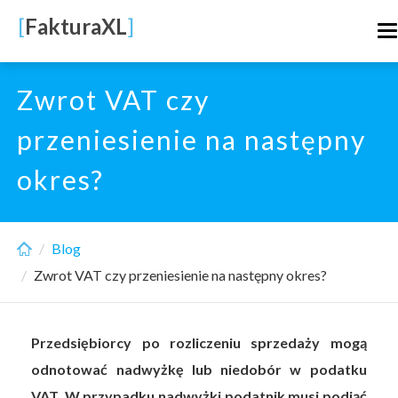
Skip
[
FakturaXL
]
T
to
n
main
content
Zwrot VAT czy
przeniesienie na następny
okres?
Blog
Zwrot VAT czy przeniesienie na następny okres?
Przedsiębiorcy po rozliczeniu sprzedaży mogą
odnotować nadwyżkę lub niedobór w podatku
VAT. W przypadku nadwyżki podatnik musi podjąć