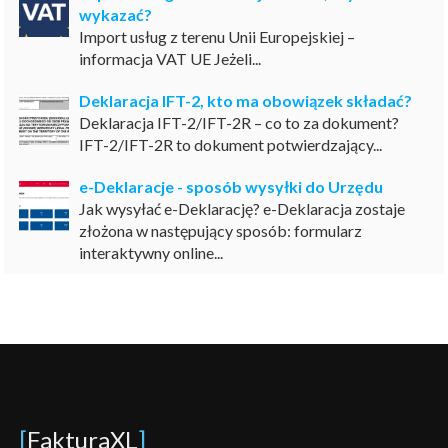
wykazać?
Import usług z terenu Unii Europejskiej –
informacja VAT UE Jeżeli...
Deklaracja IFT-2, kto ma obowiązek składać?
Deklaracja IFT-2/IFT-2R – co to za dokument?
IFT-2/IFT-2R to dokument potwierdzający...
e-Deklaracje - sposób wysyłki do Urzędu
Jak wysyłać e-Deklarację? e-Deklaracja zostaje
złożona w następujący sposób: formularz
interaktywny online...
[
FakturaXL
]