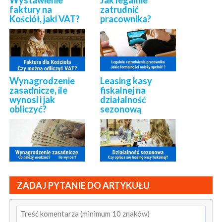
faktury na
zatrudnić
Kościół, jaki VAT?
pracownika?
Wynagrodzenie
Leasing kasy
zasadnicze, ile
fiskalnej na
wynosi i jak
działalność
obliczyć?
sezonową
ZADAJ PYTANIE DO ARTYKUŁU