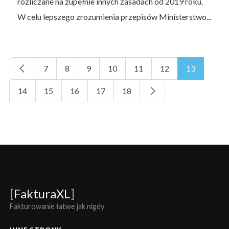
rozliczane na zupełnie innych zasadach od 2019 roku.
W celu lepszego zrozumienia przepisów Ministerstwo...
7
8
9
10
11
12
13
14
15
16
17
18
[
FakturaXL
]
Fakturowanie łatwe jak nigdy