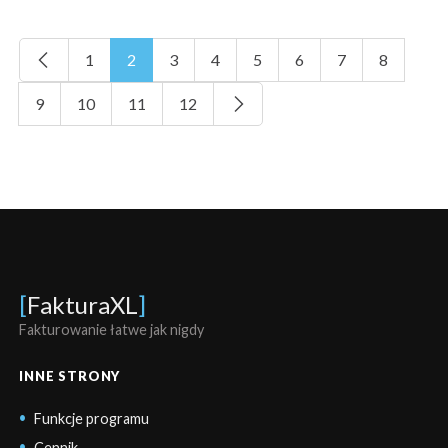
1
2
3
4
5
6
7
8
9
10
11
12
[
FakturaXL
]
Fakturowanie łatwe jak nigdy
INNE STRONY
Funkcje programu
Cennik