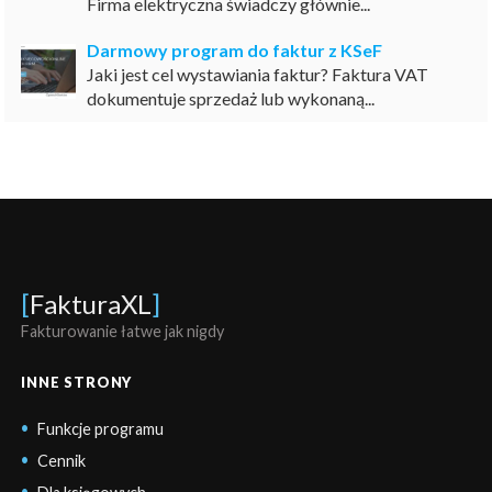
Firma elektryczna świadczy głównie...
Darmowy program do faktur z KSeF
Jaki jest cel wystawiania faktur? Faktura VAT
dokumentuje sprzedaż lub wykonaną...
[
FakturaXL
]
Fakturowanie łatwe jak nigdy
INNE STRONY
Funkcje programu
Cennik