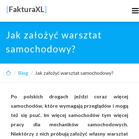
Skip
[
FakturaXL
]
T
to
n
main
content
Jak założyć warsztat
samochodowy?
Blog
Jak założyć warsztat samochodowy?
Po polskich drogach jeździ coraz więcej
samochodów, które wymagają przeglądów i mogą
też się psuć. Im więcej samochodów tym więcej
pracy dla mechaników samochodowych.
Niektórzy z nich próbują założyć własny warsztat