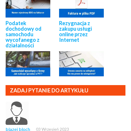
Podatek
Rezygnacja z
dochodowy od
zakupu usługi
samochodu
online przez
wycofanego z
Internet
działalności
ZADAJ PYTANIE DO ARTYKUŁU
blazej bloch
03 Wrzesień 2023